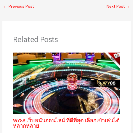
←
Previous Post
Next Post
→
Related Posts
WY88 เว็บพนันออนไลน์ ที่ดีที่สุด เลือกเข้าเล่นได้
หลากหลาย