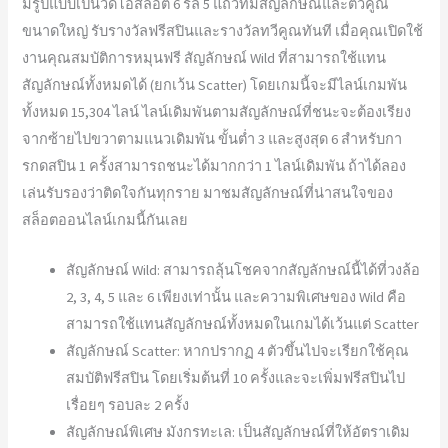
มีรูปแบบเป็นวิดีโอสล็อต 6 รีล 5 แถวที่มีสัญลักษณ์และตัวคูณ
ขนาดใหญ่ รับรางวัลฟรีสปินและรางวัลทวีคูณทันที เมื่อคุณเปิดใช้
งานคุณสมบัติการหมุนฟรี สัญลักษณ์ Wild ที่สามารถใช้แทน
สัญลักษณ์ทั้งหมดได้ (ยกเว้น Scatter) โดยเกมนี้จะมีไลน์เกมพัน
ทั้งหมด 15,304 ไลน์ ไลน์เดิมพันตามสัญลักษณ์ที่ชนะจะต้องเรียง
จากซ้ายไปขวาตามแนวเดิมพัน ขั้นต่ำ 3 และสูงสุด 6 สำหรับกา
รกดสปิน 1 ครั้งสามารถชนะได้มากกว่า 1 ไลน์เดิมพัน ถ้าได้ลอง
เล่นรับรองว่าติดใจกันทุกราย มาชมสัญลักษณ์ที่น่าสนใจของ
สล็อตออนไลน์เกมนี้กันเลย
สัญลักษณ์ Wild: สามารถลุ้นโชคจากสัญลักษณ์นี้ได้ที่วงล้อ
2, 3, 4, 5 และ 6 เพียงเท่านั้น และความพิเศษของ Wild คือ
สามารถใช้แทนสัญลักษณ์ทั้งหมดในเกมได้เว้นแต่ Scatter
สัญลักษณ์ Scatter: หากปรากฏ 4 ตัวขึ้นไปจะเรียกใช้คุณ
สมบัติฟรีสปิน โดยเริ่มต้นที่ 10 ครั้งและจะเพิ่มฟรีสปินไป
เรื่อยๆ รอบละ 2 ครั้ง
สัญลักษณ์พิเศษ มังกรทะเล: เป็นสัญลักษณ์ที่ให้อัตราเดิม