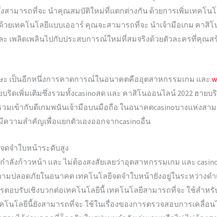
่งสามารถที่จะ นำคุณสมบัติใหม่ที่แตกต่างกัน ด้วยการเพิ่มเทคโนโ
 ด้วยเทคโนโลยีแบบเออาร์ คุณจะสามารถที่จะ นำเจ้ามือเกม คาสิโ
 เพลิดเพลินไปกับประสบการณ์ใหม่ที่สมจริงด้วยตัวละครที่คุณสร้
ักษะ เป็นอีกหนึ่งการคาดการณ์ในอนาคตคืออุตสาหกรรมเกม และ
w
ริดเพิ่มเติมซึ่งรวมทั้งcasinoสด และ คาสิโนออนไลน์ 2022 ฮาย
วมเข้ากับดีเกมพนันเจ้ามือบนมือถือ ในอนาคตcasinoบางแห่งสามาร
่นมีความสำคัญเพื่อแยกตัวเองออกจากcasinoอื่น
จดจำใบหน้าระดับสูง
ลังก้าวหน้า และ ไม่ต้องสงสัยเลยว่าอุตสาหกรรมเกม และ casino
ความปลอดภัยในอนาคต เทคโนโลยีจดจำใบหน้ายังอยู่ในระหว่างดำ
ารตอบรับเชิงบวกต่อเทคโนโลยีนี้ เทคโนโลยีสามารถที่จะ ใช้สำหร
ทคโนโลยีนี้ยังสามารถที่จะ ใช้ในเรื่องของการตรวจสอบการเคลื่