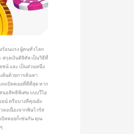
ร้อนแรง ผู้คนทั่วโลก
ลเงินดิจิทัล เป็นวิธีที่
ชน์ และ เป็นส่วนหนึ่ง
ิ่มต้นด้วยการค้นหา
noบิทคอยที่ดีที่สุด หาก
สนอสิทธิพิเศษ แบบวีไอ
คอยน์ หรือบางทีคุณยัง
ัวลงเนื่องจากพิษไวรัส
บิทคอยก็เช่นกัน คุณ
ยๆ