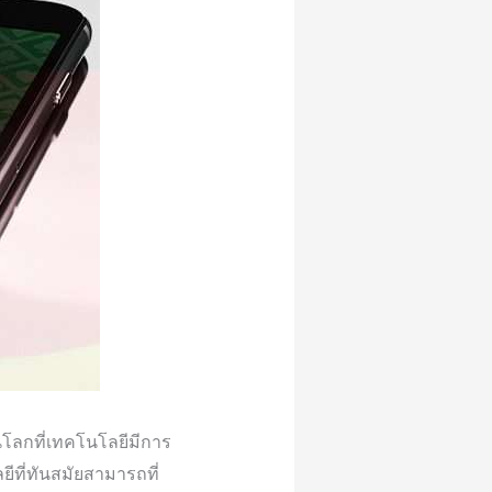
ในโลกที่เทคโนโลยีมีการ
ีที่ทันสมัยสามารถที่