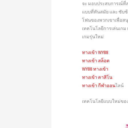
จะ มอบประสบการณ์ที่สน
แบบที่ทันสมัย และ ซับ
โฟนของพวกเขาเพื่อสนุก
เทคโนโลยีการเล่นเกม แ
เกมรุ่นใหม่
ทางเข้า WY88
ทางเข้า สล็อต
WY88 ทางเข้า
ทางเข้า คาสิโน
ทางเข้า กีฬาออน
ไลน์
เทคโนโลยีแบบใหม่ของเ