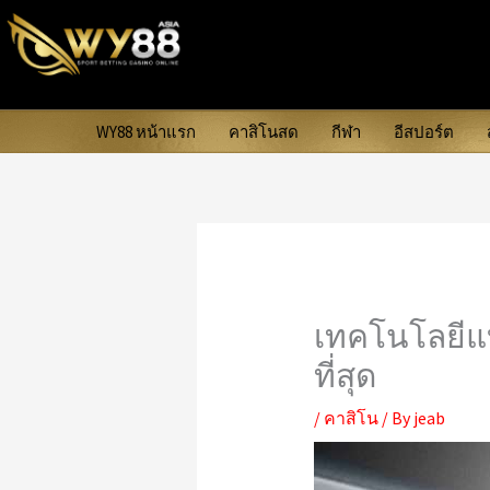
Skip
to
content
WY88 หน้าแรก
คาสิโนสด
กีฬา
อีสปอร์ต
เทคโนโลยีแ
ที่สุด
/
คาสิโน
/ By
jeab