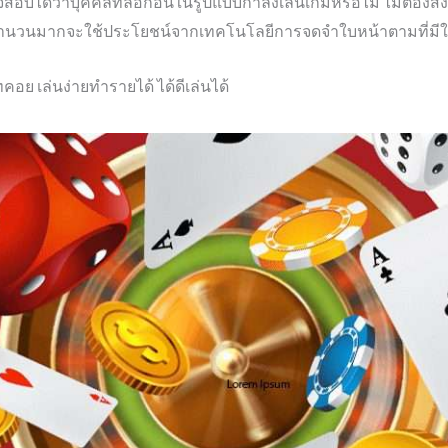
วจสอบได้ว่าบุคคลที่ล็อกอินในรูปแบบกำลังเล่นเกมหรือไม่ ไม่ต้องส
จำนวนมากจะใช้ประโยชน์จากเทคโนโลยีการจดจำใบหน้าตามที่มีให
อย เล่นง่ายทำรายได้ ได้ดีเล่นได้