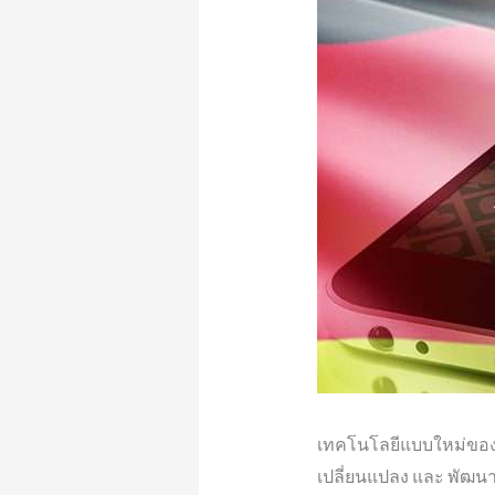
เทคโนโลยีแบบใหม่ของ
เปลี่ยนแปลง และ พัฒนา