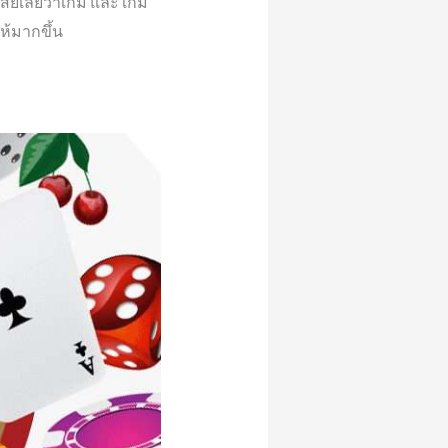
งสัยเลยว่าเกม และ เกม
้มากขึ้น