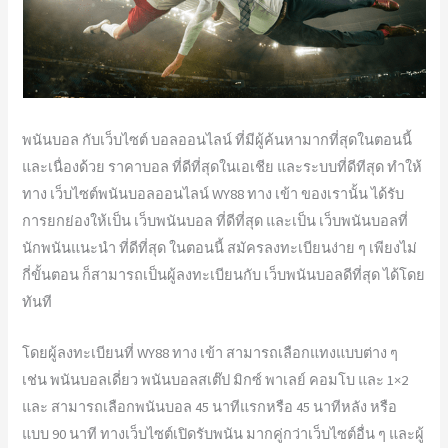
พนันบอล กับเว็บไซต์ บอลออนไลน์ ที่มีผู้ค้นหามากที่สุดในตอนนี้
และเนื่องด้วย ราคาบอล ที่ดีที่สุดในเอเชีย และระบบที่ดีทีสุด ทำให้
ทาง เว็บไซต์พนันบอลออนไลน์ WY88 ทาง เข้า ของเรานั้น ได้รับ
การยกย่องให้เป็น เว็บพนันบอล ที่ดีที่สุด และเป็น เว็บพนันบอลที่
นักพนันแนะนำ ที่ดีที่สุด ในตอนนี้ สมัครลงทะเบียนง่าย ๆ เพียงไม่
กี่ขั้นตอน ก็สามารถเป็นผู้ลงทะเบียนกับ เว็บพนันบอลดีที่สุด ได้โดย
ทันที
โดยผู้ลงทะเบียนที่ WY88 ทาง เข้า สามารถเลือกแทงแบบต่าง ๆ
เช่น พนันบอลเดี่ยว พนันบอลสเต๊ป มิกซ์ พาเลย์ คอมโบ และ 1×2
และ สามารถเลือกพนันบอล 45 นาทีแรกหรือ 45 นาทีหลัง หรือ
แบบ 90 นาที ทางเว็บไซต์เปิดรับพนัน มากคู่กว่าเว็บไซต์อื่น ๆ และผู้