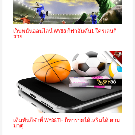
เว็บพนันออนไลน์ WY88 กีฬาอันดับ1 ใครเล่นก็
รวย
เดิมพันกีฬาที่ WY88TH ก็หารายได้เสริมได้ ตาม
มาดู