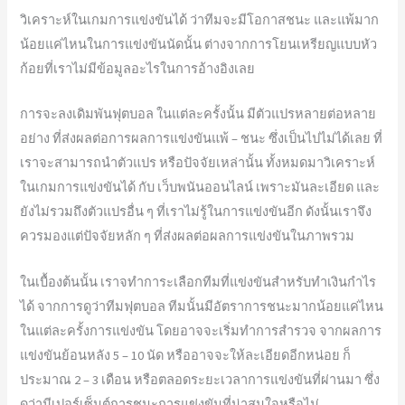
วิเคราะห์ในเกมการแข่งขันได้ ว่าทีมจะมีโอกาสชนะ และแพ้มาก
น้อยแค่ไหนในการแข่งขันนัดนั้น ต่างจากการโยนเหรียญแบบหัว
ก้อยที่เราไม่มีข้อมูลอะไรในการอ้างอิงเลย
การจะลงเดิมพันฟุตบอล ในแต่ละครั้งนั้น มีตัวแปรหลายต่อหลาย
อย่าง ที่ส่งผลต่อการผลการแข่งขันแพ้ – ชนะ ซึ่งเป็นไปไม่ได้เลย ที่
เราจะสามารถนำตัวแปร หรือปัจจัยเหล่านั้น ทั้งหมดมาวิเคราะห์
ในเกมการแข่งขันได้ กับ เว็บพนันออนไลน์ เพราะมันละเอียด และ
ยังไม่รวมถึงตัวแปรอื่น ๆ ที่เราไม่รู้ในการแข่งขันอีก ดังนั้นเราจึง
ควรมองแต่ปัจจัยหลัก ๆ ที่ส่งผลต่อผลการแข่งขันในภาพรวม
ในเบื้องต้นนั้น เราจทำการะเลือกทีมที่แข่งขันสำหรับทำเงินกำไร
ได้ จากการดูว่าทีมฟุตบอล ทีมนั้นมีอัตราการชนะมากน้อยแค่ไหน
ในแต่ละครั้งการแข่งขัน โดยอาจจะเริ่มทำการสำรวจ จากผลการ
แข่งขันย้อนหลัง 5 – 10 นัด หรืออาจจะให้ละเอียดอีกหน่อย ก็
ประมาณ 2 – 3 เดือน หรือตลอดระยะเวลาการแข่งขันที่ผ่านมา ซึ่ง
ดูว่ามีเปอร์เซ็นต์การชนะการแข่งขันที่น่าสนใจหรือไม่