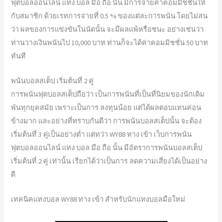
ฟุตบอลออนไลน์ แทง บอล มือ ถือ นั้น มีการจ่ายค่าคอมมิชชั่นให้
กับสมาชิก ด้วยเรทการจ่ายที่ 0.5 % ของแต่ละการพนัน โดยไม่สน
ว่า ผลของการแข่งขันในนัดนั้น จะมีผลแพ้หรือชนะ อย่างเช่นว่า
ท่านวางเงินพนันไป 10,000 บาท ท่านก็จะได้ค่าคอมมิชชั่น 50 บาท
ทันที
พนันบอลสเต็ป เริ่มต้นที่ 2 คู่
การพนันฟุตบอลสเต็ปถือว่า เป็นการพนันที่เป็นที่นิยมของนักเดิม
พันทุกยุคสมัย เพราะเป็นการ ลงทุนน้อย แต่ได้ผลตอบแทนค่อน
ข้างมาก และอย่างที่ทราบกันดีว่า การพนันบอลสเต็ปนั้น จะต้อง
เริ่มต้นที่ 3 คู่เป็นอย่างต่ำ แต่ทว่า WY88 ทาง เข้า เว็บการพนัน
ฟุตบอลออนไลน์ แทง บอล มือ ถือ นั้น มีอัตราการพนันบอลสเต็ป
เริ่มต้นที่ 2 คู่ เท่านั้น เรียกได้ว่าเป็นการ ลดความเสี่ยงได้เป็นอย่าง
ดี
เทคนิคแทงบอล WY88 ทาง เข้า สำหรับนักแทงบอลมือใหม่