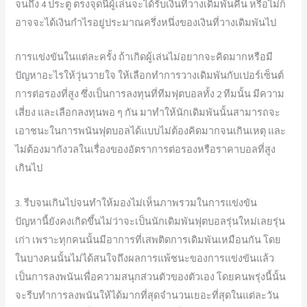
จนถึง 4 ประตู ตรงจุดนี้ผู้เล่นจะได้รับเงินที่วางเดิมพันคืน หรือไม่ก็
อาจจะได้เงินกำไรอยู่ประมาณครึ่งหนึ่งของเงินที่วางเดิมพันไป
การแข่งขันในแต่ละครั้ง ถ้าเกิดผู้เล่นไม่อยากจะคิดมากหรือมี
ปัญหาอะไรให้วุ่นวายใจ ให้เลือกทำการวางเดิมพันกับเปอร์เซ็นต์
การต่อรองที่สูง ซึ่งเป็นการลงทุนที่ทีมฟุตบอลทั้ง 2 ทีมนั้น มีความ
เสี่ยง และเลือกลงทุนพอ ๆ กัน มาทำให้นักเดิมพันนั้นสามารถจะ
เอาชนะในการพนันฟุตบอลได้แบบไม่ต้องคิดมากจนเกินเหตุ และ
ไม่ต้องมากังวลในเรื่องของอัตราการต่อรองหรือราคาบอลที่สูง
เกินไป
3. รีบจนเกินไปจนทำให้มองไม่เห็นภาพรวมในการแข่งขัน
ปัญหานี้ยังคงเกิดขึ้นไม่ว่าจะเป็นนักเดิมพันฟุตบอลรุ่นใหม่เลยรุ่น
เก่า เพราะทุกคนนั้นมีอาการที่เสพติดการเดิมพันเหมือนกัน โดย
ในบางคนนั้นไม่ได้สนใจถึงผลการแพ้ชนะของการแข่งขันแล้ว
เป็นการลงพนันเพื่อความสนุกส่วนตัวของตัวเอง โดยคนพรุ่งนี้นั้น
จะรีบทำการลงพนันให้ได้มากที่สุดจำนวนเยอะที่สุดในแต่ละวัน