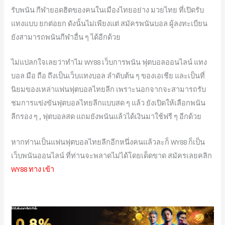
รับพนัน กีฬายอดฮิตของคนในเมืองไทยอย่าง มวยไทย ที่เปิดรับ
แทงแบบ ยกต่อยก ดังนั้นไม่เพียงแต่ สมัครพนันบอล ผู้ลงทะเบียน
ยังสามารถพนันกีฬาอื่น ๆ ได้อีกด้วย
ไม่แปลกใจเลยว่าทำไม WY88 เว็บการพนัน ฟุตบอลออนไลน์ แทง
บอล มือ ถือ ถึงเป็นเว็บแทงบอล ลำดับต้น ๆ ของเอเชีย และเป็นที่
นิยมของเหล่าแฟนฟุตบอลไทยลีก เพราะนอกจากจะสามารถรับ
ชมการแข่งขันฟุตบอลไทยลีกแบบสด ๆ แล้ว ยังเปิดให้เลือกพนัน
ลีกรอง ๆ , ฟุตบอลสด แถมยังพนันแล้วได้เงินมาใช้ฟรี ๆ อีกด้วย
หากท่านเป็นแฟนฟุตบอลไทยลีกอีกหนึ่งคนแล้วละก็ WY88 ก็เป็น
เว็บพนันออนไลน์ ที่ท่านจะพลาดไม่ได้โดยเด็ดขาด สมัครเลยคลิก
WY88 ทาง เข้า