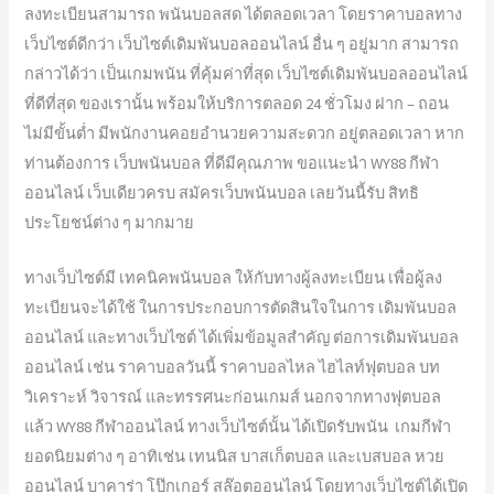
ลงทะเบียนสามารถ พนันบอลสด ได้ตลอดเวลา โดยราคาบอลทาง
เว็บไซต์ดีกว่า เว็บไซต์เดิมพันบอลออนไลน์ อื่น ๆ อยู่มาก สามารถ
กล่าวได้ว่า เป็นเกมพนัน ที่คุ้มค่าที่สุด เว็บไซต์เดิมพันบอลออนไลน์
ที่ดีที่สุด ของเรานั้น พร้อมให้บริการตลอด 24 ชั่วโมง ฝาก – ถอน
ไม่มีขั้นต่ำ มีพนักงานคอยอำนวยความสะดวก อยู่ตลอดเวลา หาก
ท่านต้องการ เว็บพนันบอล ที่ดีมีคุณภาพ ขอแนะนำ WY88 กีฬา
ออนไลน์ เว็บเดียวครบ สมัครเว็บพนันบอล เลยวันนี้รับ สิทธิ
ประโยชน์ต่าง ๆ มากมาย
ทางเว็บไซต์มี เทคนิคพนันบอล ให้กับทางผู้ลงทะเบียน เพื่อผู้ลง
ทะเบียนจะได้ใช้ ในการประกอบการตัดสินใจในการ เดิมพันบอล
ออนไลน์ และทางเว็บไซต์ ได้เพิ่มข้อมูลสำคัญ ต่อการเดิมพันบอล
ออนไลน์ เช่น ราคาบอลวันนี้ ราคาบอลไหล ไฮไลท์ฟุตบอล บท
วิเคราะห์ วิจารณ์ และทรรศนะก่อนเกมส์ นอกจากทางฟุตบอล
แล้ว WY88 กีฬาออนไลน์ ทางเว็บไซต์นั้น ได้เปิดรับพนัน เกมกีฬา
ยอดนิยมต่าง ๆ อาทิเช่น เทนนิส บาสเก็ตบอล และเบสบอล หวย
ออนไลน์ บาคาร่า โป๊กเกอร์ สล๊อตออนไลน์ โดยทางเว็บไซต์ได้เปิด