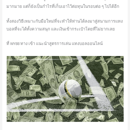
มากมาย แต่ก็ยังเป็นกำไรที่เก็บเอาไว้ต่อทุนในรอบต่อ ๆ ไปได้อีก
ทั้งสองวิธีเหมาะกับมือใหม่ที่จะทำให้ท่านได้ลงมาสู่สนามการแทง
บอลที่จะได้ทั้งความสนุก และเงินเข้ากระเป๋าโดยที่ไม่ยากเลย
ที่ WY88 ทาง เข้า แนะนำสูตรการเล่น แทงบอลออนไลน์