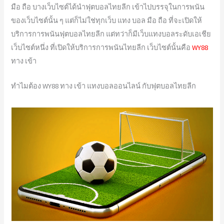
มือ ถือ บางเว็บไซต์ได้นำฟุตบอลไทยลีก เข้าไปบรรจุในการพนัน
ของเว็บไซต์นั้น ๆ แต่ก็ไม่ใช่ทุกเว็บ แทง บอล มือ ถือ ที่จะเปิดให้
บริการการพนันฟุตบอลไทยลีก แต่ทว่าก็มีเว็บแทงบอลระดับเอเชีย
เว็บไซต์หนึ่ง ที่เปิดให้บริการการพนันไทยลีก เว็บไซต์นั้นคือ
WY88
ทาง เข้า
ทำไมต้อง WY88 ทาง เข้า แทงบอลออนไลน์ กับฟุตบอลไทยลีก