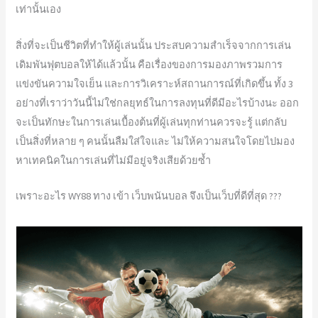
เท่านั้นเอง
สิ่งที่จะเป็นชีวิตที่ทำให้ผู้เล่นนั้น ประสบความสำเร็จจากการเล่น
เดิมพันฟุตบอลให้ได้แล้วนั้น คือเรื่องของการมองภาพรวมการ
แข่งขันความใจเย็น และการวิเคราะห์สถานการณ์ที่เกิดขึ้น ทั้ง 3
อย่างที่เราว่าวันนี้ไม่ใช่กลยุทธ์ในการลงทุนที่ดีมีอะไรบ้างนะ ออก
จะเป็นทักษะในการเล่นเบื้องต้นที่ผู้เล่นทุกท่านควรจะรู้ แต่กลับ
เป็นสิ่งที่หลาย ๆ คนนั้นลืมใส่ใจและ ไม่ให้ความสนใจโดยไปมอง
หาเทคนิคในการเล่นที่ไม่มีอยู่จริงเสียด้วยซ้ำ
เพราะอะไร WY88 ทาง เข้า เว็บพนันบอล จึงเป็นเว็บที่ดีที่สุด ???