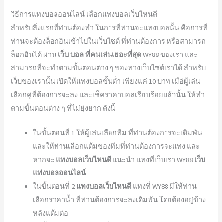
วิธีการแทงบอลออนไลน์ เลือกแทงบอลเว็บไหนดี
สำหรับสิ่งแรกที่ท่านต้องทำ ในการที่ท่านจะแทงบอลนั้น คือการที่
ท่านจะต้องล็อกอินเข้าไปในเว็บไซต์ ที่ท่านต้องการ หรือสามารถ
ล็อกอินได้ ผ่าน
เว็บ บอล ที่คนเล่นเยอะที่สุด
WY88 ของเรา และ
สามารถที่จะทำตามขั้นตอนต่าง ๆ ของทางเว็บไซต์เราได้ สำหรับ
เว็บของเรานั้น เปิดให้แทงบอลขั้นต่ำ เพียงแค่ 10 บาท เมือ่ผู้เล่น
เลือกคู่ที่ต้องการจะลง และเช็คราคาบอลเรียบร้อยแล้วนั้น ให้ทำ
ตามขั้นตอนต่าง ๆ ที่ไม่ยุ่งยาก ดังนี้
ในขั้นตอนที่ 1 ให้ผู้เล่นเลือกทีม ที่ท่านต้องการจะเดิมพัน
และให้ท่านเลือกแต้มของทีมที่ท่านต้องการจะแทง และ
หากจะ
แทงบอลเว็บไหนดี
แนะนำ แทงที่เว็บเรา WY88
เว็บ
แท่งบอลออนไลน์
ในขั้นตอนที่ 2
แทงบอลเว็บไหนดี
แทงที่ WY88 มีให้ท่าน
เลือกราคาน้ำ ที่ท่านต้องการจะลงเดิมพัน โดยต้องอยู่ข้าง
หลังแต้มต่อ