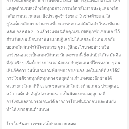
อาร์เซนอลหลุดจากการแข่งขัน เส้นทางการลุ้นแชมป์พรีเมียร์ลีก
แต่สุดท้านจบลงที่ พลิกทุกอย่าง การพลิกกลับมาชนะฟูแล่ม พลิก
กลับมาชนะเวสแฮม ยิงประตูคว้าชัยชนะ ในช่วงท้ายเกมใส่
ยูไนเต็ด พลิกนรกสามารถที่จะเอาชนะ แอสตันวิลล่า ในนาทีตาม
หลังบอลหมัด 2 – 0 แล้วรัวแซง นี่คือคุณสมบัติที่ถูกขีดเขียนเอาไว้
สำหรับแชมเปียนเท่านั้น แบบปฏิเสธไม่ได้เลยล่ะ ยิ่งเกมเจอกับ
บอลหมัด มันทำให้ใครหลาย ๆ คน รู้สึกอะไรบางอย่าง หรือ
อาร์เซนอลจะเป็นแชมป์กันนะ นักเตะพวกนี้ ยิ่งเล่นยิ่งได้ใจ มันคือ
ที่สุดจริง ๆ เริ่มตั้งการการเจอนัดแรกกับฟูลแฮม ที่ใครหลาย ๆ คน
เห็นก็คิดว่า วันนั้นเกมเกมที่แย่ของอาเซนอล แต่ในนาที่ที่ 56 ได้มี
การโจมตีจากทุกทิศทุกทาง จนสุดท้านกำแพงของอีกฝ่ายได้
ทะลายลงในนาทีที่ 85 อาเซนอลพลิกในช่วงท้ายเกม 2 ประตูต่อ 1
คว้า 3 แต้มสำคัญไปครอบครอง เป็นนัดแรกของฤดูกาลที่
อาร์เซนอลสามารถเอนะได้ จากการโดนขึ้นนำก่อน และมันยัง
ทำให้เขาอยู่บนตำแหน่ง
โปรโมชั่นจาก WY88 สเต็ปบอลตายหมด