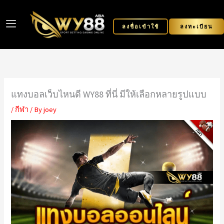
Skip
to
ลงชื่อเข้าใช้
ลงทะเบียน
content
แทงบอลเว็บไหนดี WY88 ที่นี่ มีให้เลือกหลายรูปแบบ
/
กีฬา
/ By
joey