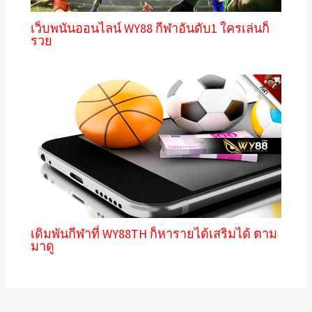
เว็บพนันออนไลน์ WY88 กีฬาอันดับ1 ใครเล่นก็
รวย
เดิมพันกีฬาที่ WY88TH ก็หารายได้เสริมได้ ตาม
มาดู