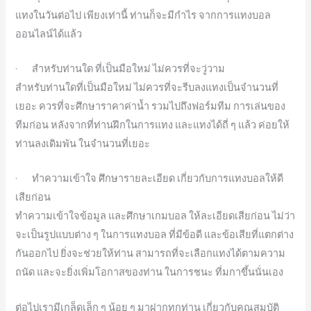
แทงในวันต่อไป เพียงเท่านี้ ท่านก็จะมีกำไร จากการแทงบอล
ออนไลน์ได้แล้ว
· สำหรับท่านใด ที่เป็นมือใหม่ ไม่ควรที่จะวู่วาม
สำหรับท่านใดที่เป็นมือใหม่ ไม่ควรที่จะรีบลงแทงเป็นจำนวนที่
เยอะ ควรที่จะศึกษาราคาค่าน้ำ รวมไปถึงฟอร์มทีม การเล่นของ
ทีมก่อน หลังจากที่ท่านฝึกในการแทง และแทงได้ถี่ ๆ แล้ว ค่อยให้
ท่านลงเดิมพัน ในจำนวนที่เยอะ
· ทำความเข้าใจ ศึกษารายละเอียด เกี่ยวกับการแทงบอลให้ดี
เสียก่อน
ทำความเข้าใจข้อมูล และศึกษาเกมบอล ให้ละเอียดเสียก่อน ไม่ว่า
จะเป็นรูปแบบต่าง ๆ ในการแทงบอล ที่มีข้อดี และข้อเสียที่แตกต่าง
กันออกไป ยิ่งจะช่วยให้ท่าน สามารถที่จะเลือกแทงได้ตามความ
ถนัด และจะยิ่งเพิ่มโอกาสของท่าน ในการชนะ ที่มกาขึ้นนั่นเอง
ต่อไปเรามีเกล็ดเล็ก ๆ น้อย ๆ มาฝากทุกท่าน เกี่ยวกับคุณสมบัติ