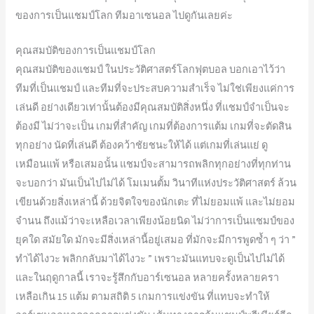
ของการเป็นแชมป์โลก ทีมอาเซนอล ไปดูกันเลยค่ะ
คุณสมบัติของการเป็นแชมป์โลก
คุณสมบัติของแชมป์ ในประวัติศาสตร์โลกฟุตบอล บอกเอาไว้ว่า
ทีมที่เป็นแชมป์ และทีมที่จะประสบความสำเร็จ ไม่ใช่เพียงแค่การ
เล่นดี อย่างเดียวเท่านั้นต้องมีคุณสมบัติสิ่งหนึ่ง ที่แชมป์จำเป็นจะ
ต้องมี ไม่ว่าจะเป็น เกมที่สำคัญ เกมที่ต้องการแต้ม เกมที่จะตัดสิน
ทุกอย่าง นัดที่เล่นดี ต้องคว้าชัยชนะให้ได้ แต่เกมที่เล่นแย่ ดู
เหมือนแพ้ หรือเสมอนั้น แชมป์จะสามารถพลิกทุกอย่างที่ทุกท่าน
จะบอกว่า มันเป็นไปไม่ได้ โมเมนตั้ม วินาทีแห่งประวัติศาสตร์ ล้วน
เขียนด้วยสิ่งเหล่านี้ ด้วยจิตใจของนักเตะ ที่ไม่ยอมแพ้ และไม่ยอม
จำนน ถึงแม้ว่าจะเหลือเวลาเพียงน้อยนิด ไม่ว่าการเป็นแชมป์ของ
ยุคใด สมัยใด มักจะมีสิ่งเหล่านี้อยู่เสมอ ที่มักจะมีการพูดซ้ำ ๆ ว่า ”
ทำได้ไงวะ พลิกกลับมาได้ไงวะ ” เพราะมันแทบจะดูเป็นไปไม่ได้
และในฤดูกาลนี้ เราจะรู้สึกกับอาร์เซนอล หลายครั้งหลายครา
เหลือเกิน 15 แต้ม ตามสถิติ 5 เกมการแข่งขัน ที่แทบจะทำให้