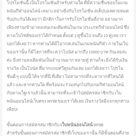
โปรโมชั่นนี้ เป็นโปรโมชั่นสำหรับท่านใด ที่มีความชื่นชอบในเกม
พนันกีฬาออนไลน์ เหมาะอย่างยิ่งกับโปรโมชั่น สเต็ปบอลตายหมด
รับประกันได้เลยว่า มีกติกาในการรับโปรโมชั่นที่ง่าย อย่างมาก
เพียงท่านเข้ามาลงเล่นเกมเดิมพันในเกม ประเภทกีฬาออนไลน์ ซึ่ง
ทางเว็บไซต์ของเราได้กำหนด ตั้งแต่ 2 คู่ขึ้นไป จนถึง 10 คู่เลย เรา
บอกได้เลยว่า หากท่านได้มีโอากสเล่นในเกมพนันกีฬา ภายในเว็บ
ของเรานั้น ก็มีโฮกาสที่จะคว่าโบนัส มากถึง 10000 บาท กันเลยล่ะ
ค่ะ ยิ่งท่านลงเดิมพันเป็นจำนวนมาก หลายคู๋ ท่านก็จะยิ่งได้รับเงิน
รางวัล เป็นโบนัส ที่มากแบบทวีคูณกันเลย บอกได้เลยว่า โปรโม
ชั่นดี ๆ แบบนี้ ได้จากที่นี่ ที่เดียว ไม่สามารถที่จะหาจากที่ไหนได้
แล้ว และหากท่านใด ที่พร้อมจะร่วมสนุกไปกับเกมกีฬาออนไลน์
กับทางเว็ฐเราแล้วนั้น สามารถที่จะเข้าไปสมัครสมาชิกกับ เว็บ
พนันออนไลน์เว็บตรง WY88 ของเราได้เลย เงินรางวัลมีแจกทุกท่าน
เพียบ!
ขั้นตอนการสมัครสมาชิกกับ
เว็บพนันออนไลน์
WY88
สำหรับขั้นตอนการสมัครสมาชิกที่เว็บของเรานั้น ก็มีขั้นตอนที่ง่าย