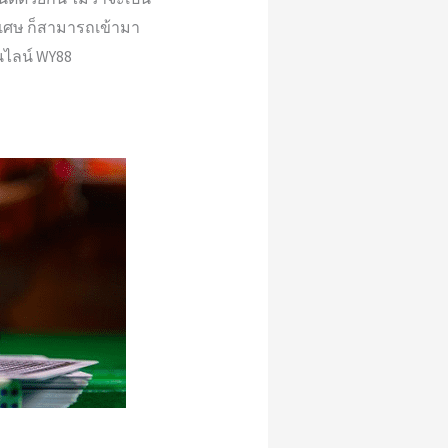
พิเศษ ก็สามารถเข้ามา
นไลน์ WY88