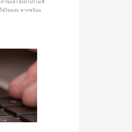
่านี้แล้ว ยังมีโปรโมชั่
้วใช่ไหมล่ะ หากพร้อม