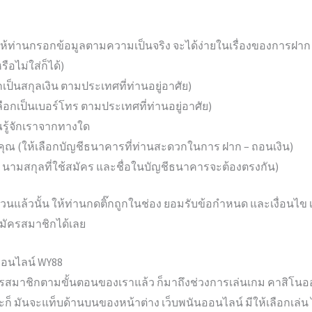
(ให้ท่านกรอกข้อมูลตามความเป็นจริง จะได้ง่ายในเรื่องของการฝาก 
รือไม่ใส่ก็ได้)
อกเป็นสกุลเงิน ตามประเทศที่ท่านอยู่อาศัย)
เลือกเป็นเบอร์โทร ตามประเทศที่ท่านอยู่อาศัย)
ณรู้จักเราจากทางใด
ุณ (ให้เลือกบัญชีธนาคารที่ท่านสะดวกในการ ฝาก – ถอนเงิน)
่อ – นามสกุลที่ใช้สมัคร และชื่อในบัญชีธนาคารจะต้องตรงกัน)
้วนแล้วนั้น ให้ท่านกดติ๊กถูกในช่อง ยอมรับข้อกำหนด และเงื่อนไข เ
มัครสมาชิกได้เลย
นออนไลน์ WY88
มัครสมาชิกตามขั้นตอนของเราแล้ว ก็มาถึงช่วงการเล่นเกม คาสิโนอ
ะก็ มันจะแท็บด้านบนของหน้าต่าง เว็บพนันออนไลน์ มีให้เลือกเล่น 