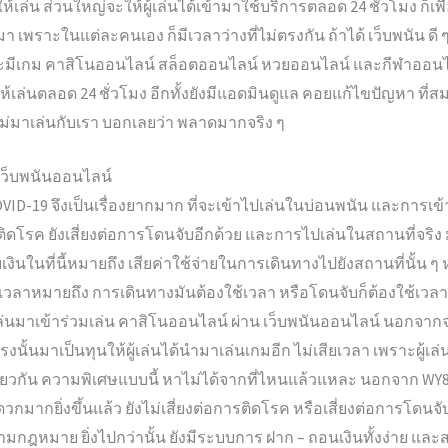
ดให้เล่น ส่วนใหญ่จะให้ผู้เล่นได้เข้ามาใช้บริการตลอด 24 ชั่วโมง ก
มา เพราะในแต่ละคนเอง ก็มีเวลาว่างที่ไม่ตรงกัน ถ้าได้ เว็บพนัน ดี ๆ
ะมีเกม คาสิโนออนไลน์ สล็อตออนไลน์ หวยออนไลน์ และกีฬาออนไลน์
ห้เล่นตลอด 24 ชั่วโมง อีกทั้งยังมีแอดมินดูแล คอยแก้ไขปัญหา ที่
รไม่มาเล่นกับเรา บอกเลยว่า พลาดมากจริง ๆ
เว็บพนันออนไลน์
ID-19 จึงเป็นเรื่องยากมาก ที่จะเข้าไปเล่นในบ่อนพนัน และการเข้าไ
ดโรค ยังเสี่ยงต่อการโดนจับอีกด้วย และการไปเล่นในสถานที่จริง มัน
ยเงินในที่นี้หมายถึง เสียค่าใช้จ่ายในการเดินทางไปยังสถานที่นั้น ๆ
ียเวลาหมายถึง การเดินทางมันต้องใช้เวลา หรือโดนจับก็ต้องใช้เวลาอี
้เล่นมาเข้าร่วมเล่น คาสิโนออนไลน์ ผ่าน เว็บพนันออนไลน์ นอกจากจ
นั้นมาเป็นทุนให้ผู้เล่นได้นำมาเล่นเกมอีก ไม่เสียเวลา เพราะผู้เล่น
ดียวกัน ความพิเศษแบบนี้ หาไม่ได้จากที่ไหนแล้วแหละ นอกจาก WY8
มากยิ่งขึ้นแล้ว ยังไม่เสี่ยงต่อการติดโรค หรือเสี่ยงต่อการโดนจ
องตามกฎหมาย ยิ่งไปกว่านั้น ยังมีระบบการ ฝาก – ถอนเงินทั้งง่าย แล