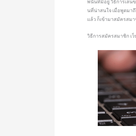
พนันที่มีอยู่ วิธีการเล
นที่น่าสนใจ เมื่อพูดมา
แล้ว ก็เข้ามาสมัครสมา
วิธีการสมัครสมาชิก เว