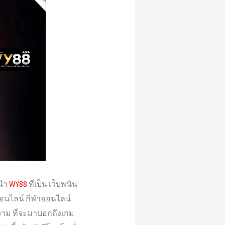
ะนำ
WY88
ที่เป็น เว็บพนัน
ออนไลน์ กีฬาออนไลน์
วาม ที่จะมาบอกถึงเกม