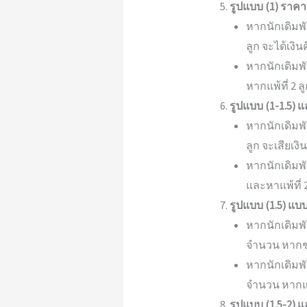
รูปแบบ (1) ราคา
หากนักเดิมพั
ลูก จะได้เงิน
หากนักเดิมพั
หากแพ้ที่ 2 ลู
รูปแบบ (1-1.5) 
หากนักเดิมพั
ลูก จะเสียเงิ
หากนักเดิมพั
และหาแพ้ที่ 
รูปแบบ (1.5) แบบ
หากนักเดิมพ
จำนวน หากชนะ
หากนักเดิมพั
จำนวน หากแพ้
รูปแบบ (1.5-2) 