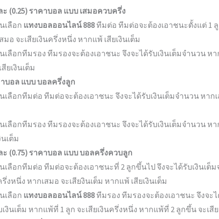
และ (0.25) ราคาบอล แบบ เสมอควบครึ่ง
ันเลือก
แทงบอลออนไลน์ 888
ทีมต่อ ทีมต่อจะต้องเอาชนะตั้งแต่ 1 ลู
อ จะเสียเงินครึ่งหนึ่ง หากแพ้ เสียเงินเต็ม
นเลือกทีมรอง ทีมรองจะต้องเอาชนะ จึงจะได้รับเงินเต็มจำนวน หาก
เสียเงินเต็ม
คาบอล แบบ บอลครึ่งลูก
นเลือกทีมต่อ ทีมต่อจะต้องเอาชนะ จึงจะได้รับเงินเต็มจำนวน หากเส
นเลือกทีมรอง ทีมรองจะต้องเอาชนะ จึงจะได้รับเงินเต็มจำนวน หาก
ินเต็ม
และ (0.75) ราคาบอล แบบ บอลครึ่งควบลูก
นเลือกทีมต่อ ทีมต่อจะต้องเอาชนะที่ 2 ลูกขึ้นไป จึงจะได้รับเงินเ
ครึ่งหนึ่ง หากเสมอ จะเสียงินเต็ม หากแพ้ เสียเงินเต็ม
ันเลือก
แทงบอลออนไลน์ 888
ทีมรอง ทีมรองจะต้องเอาชนะ จึงจะได
งินเต็ม หากแพ้ที่ 1 ลูก จะเสียเงินครึ่งหนึ่ง หากแพ้ที่ 2 ลูกขึ้น จะเสีย