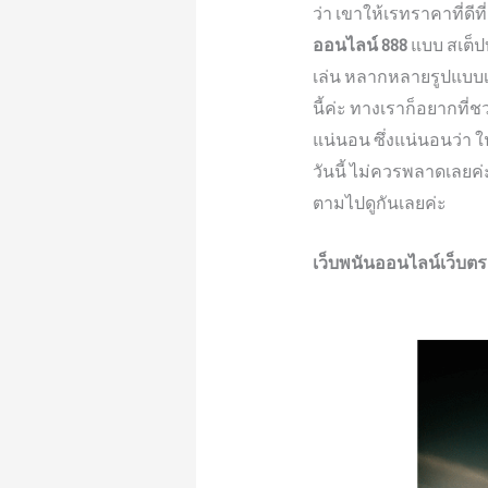
ว่า เขาให้เรทราคาที่ดี
ออนไลน์ 888
แบบ สเต็ป
เล่น หลากหลายรูปแบบเลย
นี้ค่ะ ทางเราก็อยากที่
แน่นอน ซึ่งแน่นอนว่า ใ
วันนี้ ไม่ควรพลาดเลยค่
ตามไปดูกันเลยค่ะ
เว็บพนันออนไลน์เว็บตร