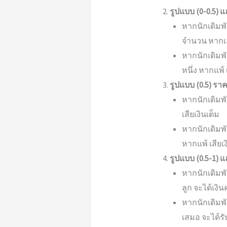
รูปแบบ (0-0.5) 
หากนักเดิมพ
จำนวน หากเสม
หากนักเดิมพั
หนึ่ง หากแพ้ 
รูปแบบ (0.5) รา
หากนักเดิมพั
เสียเงินเต็ม
หากนักเดิมพั
หากแพ้ เสียเง
รูปแบบ (0.5-1) 
หากนักเดิมพั
ลูก จะได้เงิน
หากนักเดิมพ
เสมอ จะได้รับเ