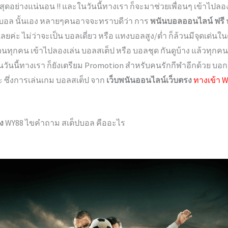
ที่สุดอย่างแน่นอน !! และในวันนี้ทางเรา ก็จะมาช่วยเพื่อนๆ เข้าไปล
บอล นั้นเอง หลายๆคนอาจจะทราบดีว่า การ
พนันบอลออนไลน์ ฟรี
น
ค่ะ ไม่ว่าจะเป็น บอลเดี่ยว หรือ แทงบอลสูง/ต่ำ ก็ล้วนมีจุดเด่นใ
ชวนทุกคน เข้าไปลองเล่น บอลสเต็ป หรือ บอลชุด กันดูบ้าง แล้วทุกค
นวันนี้ทางเรา ก็ยังเตรียม Promotion สำหรับคนรักกีฬาอีกด้วย บอ
ะ ซึ่งการเล่นเกม บอลสเต็ป จาก
เว็บพนันออนไลน์เว็บตรง
ทางเข้า 
ง
WY88 ไขคำถาม สเต็ปบอล คืออะไร