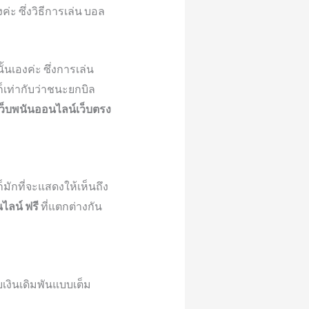
่ะ ซึ่งวิธีการเล่น บอล
นเองค่ะ ซึ่งการเล่น
็เท่ากับว่าชนะยกบิล
เว็บพนันออนไลน์เว็บตรง
็มักที่จะแสดงให้เห็นถึง
ลน์ ฟรี
ที่แตกต่างกัน
บเงินเดิมพันแบบเต็ม