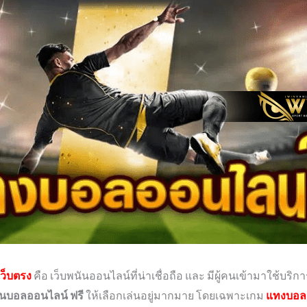
ว็บตรง
คือ เว็บพนันออนไลน์ที่น่าเชื่อถือ และ มีผู้คนเข้ามาใช้บริกา
ันบอลออนไลน์ ฟรี
ให้เลือกเล่นอยู่มากมาย โดยเฉพาะเกม
แทงบอลอ