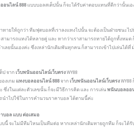
ออนไลน์ 888
แบบบอลสเต็ปนั้น ก็จะได้รับค่าตอบแทนที่ดีกว่านั้นเองค
ำทายให้ถูกว่า ทีมฟุตบอลที่เราลงแทงไปนั้น จะต้องเป็นฝ่ายชนะไปนั้
ะสามารถแทงได้หลายคู่ และ หากว่าเราสามารถทายได้ถูกทั้งหมด ก
เลยนั้นเองค่ะ ซึ่งเหล่านักเดิมพันทุกคน ก็สามารถเข้าไปเล่นได้ที่
ต็ป จาก
เว็บพนันออนไลน์เว็บตรง
WY88
งของเกม
แทงบอลออนไลน์ 888
จาก
เว็บพนันออนไลน์เว็บตรง
WY88 ก
 ซึ่งในแต่ละตัวเลขนั้น ก็จะมีวิธีการคิด และ การเล่น
พนันบอลออนไ
รถนำไปใช้ในการคำนวนราคาบอล ได้ตามนี้ค่ะ
าคาบอล แบบ ต่อเสมอ
บนี้ จะไม่มีทีมไหนเป็นทีมต่อ หากเหล่านักเดิมทายถูกทีม ก็จะได้รั