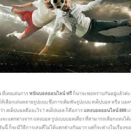
 ที่เคยเล่นการ
พนันบอลออนไลน์ ฟรี
ก็น่าจะพอทราบกันอยู่แล้วค่
ีให้เลือกเล่นหลายรูปแบบ ซึ่งการเดิมพันรูปแบบ สเต็ปบอล หรือ บอล
่า สเต็ปบอลคืออะไร ? สเต็ปบอล ก็คือการ
แทงบอลออนไลน์ 888
แบ
ึ่งจะแตกต่างจาก แทงบอล รูปแบบบอลเดี่ยว ที่สามารถเลือกแทงได้เพียง
มพันนี้ ก็จะมีวิธีการเล่นที่ไม่ได้แตกต่างกันมาก แต่ก็จะต่างในเรื่อ