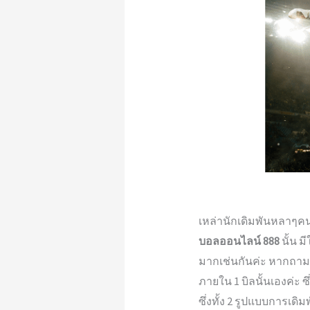
เหล่านักเดิมพันหลาๆคน
บอลออนไลน์ 888
นั้น ม
มากเช่นกันค่ะ หากถามว
ภายใน 1 บิลนั้นเองค่ะ ซ
ซึ่งทั้ง 2 รูปแบบการเดิ