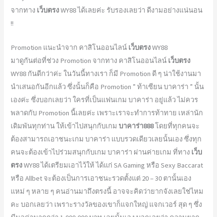
จากทาง
เว็บตรง
WY88 ได้เลยค่ะ รับรองเลยว่า ดีงามอย่างแน่นอน
!!
Promotion แนะนำจาก คาสิโนออนไลน์
เว็บตรง
WY88
มาดูกันต่อที่ช่วง Promotion จากทาง คาสิโนออนไลน์
เว็บตรง
WY88 กันดีกว่าค่ะ ในวันนี้ทางเรา ก็มี Promotion ดี ๆ น่าใช้งานมา
นำเสนอกันอีกแล้ว ซึ่งนั้นก็คือ Promotion ” ท้าเซียน บาคาร่า ” นั้น
เองค่ะ ซึ่งบอกเลยว่า ใครที่เป็นแฟนเกม บาคาร่า อยู่แล้ว ไม่ควร
พลาดกับ Promotion นี้เลยค่ะ เพราะเราจะทำการท้าทาย เหล่านัก
เดิมพันทุกท่าน ให้เข้าไปสนุกกับเกม
บาคาร่า888
โดยที่ทุกคนจะ
ต้องสามารถเอาชนะเกม บาคาร่า แบบรวดเดียวเลยนั้นเอง ซึ่งทุก
คนจะต้องเข้าไปร่วมสนุกกับเกม บาคาร่า ผ่านค่ายเกม ที่ทาง
เว็บ
ตรง
WY88 ได้เตรียมเอาไว้ให้ ได้แก่ SA Gaming หรือ Sexy Baccarat
หรือ Allbet จะต้องเป็นการเอาชนะรวดตั้งแต่ 20 – 30 ตานั้นเอง
แหม่ ๆ หลาย ๆ คนอ่านมาถึงตรงนี้ อาจจะคิดว่ายากจังเลยใช่ไหม
คะ บอกเลยว่า เพราะรางวัลของเขาก็แจกใหญ่ แจกเวอร์ สุด ๆ ซึ่ง