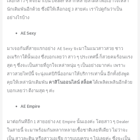
เลือกสาว ๆ ที่จะมาเป็น Dealer หลากหลายสไตล์ เพื่อเอาใจเหล่า
นักเดิมพันอีกด้วย ซึ่งมีให้เลือกอยู่ 3 สายค่ะ เราไปดูกันว่าเป็น
อย่างไรบ้าง
AE Sexy
มาเจอกันที่สายแรกอย่าง AE Sexy จะมาในแนวสาวสวย ชาว
อเมริกาใต้นั้นเอง ซึ่งบอกเลยว่า สาว ๆ ประเทศนี้ ก็สวยคมร้อนแรง
สุด ๆ ซึ่งจะเป็นสายที่ถูกใจเหล่าหนุ่ม ๆ เป็นอย่างมากค่ะ เพราะ
สาวสวยไทป์นี้ จะนุ่งแค่บิกินี่ออกมาให้บริการเท่านั้น อีกทั้งยังพูด
คุยให้เหล่านักเดิมพัน
คาสิโนออนไลน์ สล็อต
ได้เพลิดเพลินอีกด้วย
บอกเลยว่า ดีงามสุด ๆ ค่ะ
AE Empire
มาต่อกันทีอีก 1 สายอย่าง AE Empire นั้นเองค่ะ โดยสาว ๆ Dealer
ในสายนี้ จะมาพร้อมกันหลากหลายเชื้อชาติเลยทีเดียว ไม่ว่าจะ
เป็น สาวละติน หรือสาวเอเชีย การแบบครบ ๆ ไปเลยค่ะ ซึ่งจะเป็น