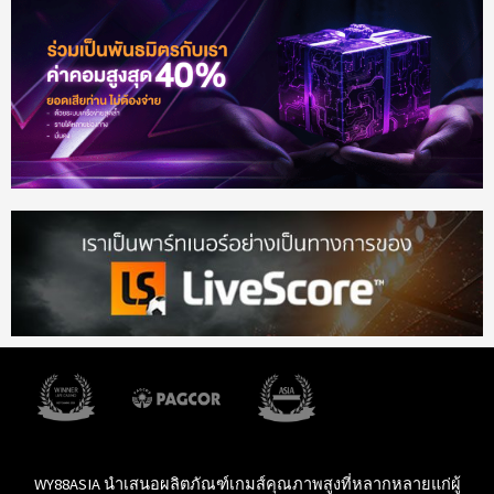
WY88ASIA นำเสนอผลิตภัณฑ์เกมส์คุณภาพสูงที่หลากหลายแก่ผู้