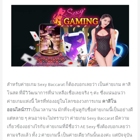
สำหรับค่ายเกม Sexy Baccarat ก็ต้องบอกเลยว่า เป็นค่ายเกม คาสิ
โนสด ที่มีวิวัฒนาการที่น่าเหลือเชื่อเลยจริง ๆ ค่ะ ซึ่งแน่นอนว่า
ค่ายเกมแห่งนี้ ใครที่ท่องอยู่ในโลกของวงการเกม
คาสิโน
ออนไลน์777
เป็นเวลานาน มักที่จะคุ้นหูกับชื่อค่ายเกมนี้เป็นอย่างดี
แต่หลาย ๆ คนอาจจะไม่ทราบว่า ค่ายเกม Sexy Baccarat มีความ
เกี่ยวข้องอย่างไรกับ ค่ายเกมที่มีชื่อว่า AE Sexy ซึ่งต้องบอกเลยว่า
ตามจริงแล้ว ทั้ง 2 ค่ายเกมนี้ เป็นค่ายเดียวกันนั้นเองค่ะ แต่ปัจจุบัน