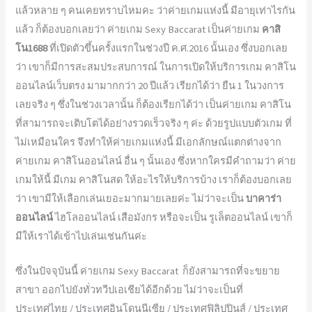
แล้วหลาย ๆ คนเคยทราบไหมคะ ว่าค่ายเกมแห่งนี้ มีอายุเท่าไรกัน
แล้ว ก็ต้องบอกเลยว่า ค่ายเกม Sexy Baccarat เป็นค่ายเกม
คาสิ
โน1688
ที่เปิดตัวขึ้นครั้งแรกในช่วงปี ค.ศ.2016 นั้นเอง ซึ่งบอกเลย
ว่า เขาก็มีการสะสมประสบการณ์ ในการเปิดให้บริการเกม คาสิโน
ออนไลน์เว็บตรง มามากกว่า 20 ปีแล้ว เรียกได้ว่า ยืน 1 ในวงการ
เลยจริง ๆ ซึ่งในช่วงเวลานั้น ก็ต้องเรียกได้ว่า เป็นค่ายเกม คาสิโน
ที่สามารถจะเติบโตได้อย่างรวดเร็วจริง ๆ ค่ะ ด้วยรูปแบบตัวเกม ที่
ไม่เหมือนใคร จึงทำให้ค่ายเกมแห่งนี้ มีเอกลักษณ์แตกต่างจาก
ค่ายเกม คาสิโนออนไลน์ อื่น ๆ นั้นเอง ซึ่งหากใครมีคำถามว่า ค่าย
เกมให้นี้ มีเกม คาสิโนสด ให้อะไรให้บริการบ้าง เราก็ต้องบอกเลย
ว่า เขามีให้เลือกเล่นเยอะมากมายเลยค่ะ ไม่ว่าจะเป็น
บาคาร่า
ออนไลน์
ไฮโลออนไลน์ เสือมังกร หรือจะเป็น รูเล็ตออนไลน์ เขาก็
มีให้เราได้เข้าไปเล่นเช่นกันค่ะ
ซึ่งในปัจจุบันนี้ ค่ายเกม Sexy Baccarat ก็ยังสามารถที่จะขยาย
สาขา ออกไปยังทั่วทวีปเอเชียได้อีกด้วย ไม่ว่าจะเป็นที่
ประเทศไทย / ประเทศอินโดนนีเซีย / ประเทศฟิลิปปินส์ / ประเทศ