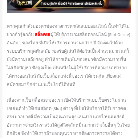
หากคุณกำลังมองหาช่องทางการหาเงินแบบออนไลน์ นั้นทำได้ไม่
ยากถ้ารู้จักกับ
สล็อต38
ผู้ให้บริการเกมสล็อตออนไลน์ (Slot Online)
อันดับ 1 ของไทย ที่เปิดให้บริการมานานกว่า 5 ปี จัดเต็มไปด้วย
ระบบบริการสุดทันสมัย รองรับผู้เล่นได้ต่อวันเป็นจำนวนมาก แต่ก็
ยังมีความเสถียรอยู่ ทำให้การเดิมพันของสมาชิกมีความราบรื่น
ไม่เกิดปัญหา ซึ่งคุณก็จะเป็นหนึ่งในผู้ใช้บริการที่สามารถทำราย
ได้ทางออนไลน์ กับเว็บสล็อตแห่งนี้ของเราได้เช่นกัน เพียงแค่
สมัครสมาชิกผ่านบนเว็บไซต์ได้ทันที
เนื่องจากเว็บ สล็อต38 ของเรา เปิดให้บริการแบบเว็บตรง ไม่ผ่าน
เอเย่นต์ ทำให้เกมสล็อต (Slot) ต่างๆ ที่เปิดให้บริการได้รับการคัด
สรรมาอย่างดี มีความเป็นคุณภาพสูง เล่นง่าย แตกไว! แถมยังมี
อัตราการจ่ายเงินรางวัลได้สูงถึงหลักหมื่นมากกว่าเว็บอื่นๆ ในไทย
อีกด้วย จึงทำให้เรากล้าบอกคุณว่า หากต้องการหารายได้ทาง