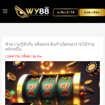
Skip
to
ลงชื่อเข้าใช้
ลงทะเบียน
content
ทำความรู้จักกับ สล็อต38 ต้นกำเนิดของรายได้ร่วม
หลักหมื่น
/
บทความ
,
สล็อต
/ By
Rw