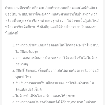
ด้วยความที่เราคือ สล็อต38 เว็บบริการเกมสล็อตออนไลน์อันดับ 1
ของไทย ระบบบริการก็จะมีความพิเศษมากกว่าเว็บอื่น เพราะเรา
พร้อมที่จะดูแลสมาชิกทุกท่านดุจลูกค้า VIP ไม่ว่าจะเป็นผู้เล่นใหม่
หรือสมาชิกเดิมก็ตาม ซึ่งสิ่งที่คุณจะได้รับบริการจากเว็บของเรา
นั้นมีดังนี้
สามารถเข้าเล่นเกมสล็อตออนไลน์ได้ตลอด 24 ชั่วโมง แบบ
ไม่มีปิดปรับปรุง
ฝาก-ถอนเครดิตง่าย ด้วยระบบออโต้รวดเร็วทันใจ ไม่ต้อง
รอนานๆ
มีสิทธิ์เลือกเกมสล็อตที่อยากเล่นได้ตามต้องการ ไม่ว่าจะมี
ทุนเท่าไหร่
รับเงินรางวัลจากเว็บ สล็อต38 ของเราได้เต็มจำนวน ไม่
โดนหักเปอร์เซ็นต์
ไม่ต้องทำเทิร์นโอเวอร์ก่อนถอนให้ยุ่งยาก
สามารถถอนเงินรางวัลต่อครั้งได้ถึง 20,000 บาท ไม่จำกัด