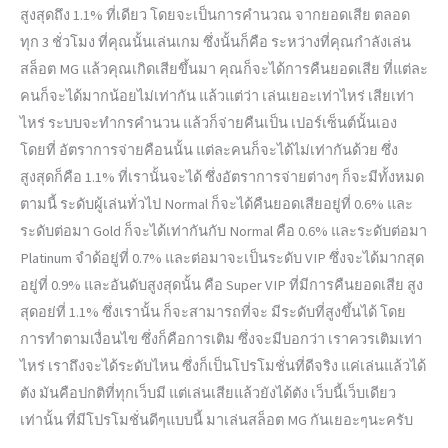
สูงสุดถึง 1.1% ที่เดียว โดยจะเป็นการคำนวณ จากยอดเสีย ตลอด
ทุก 3 ชั่วโมง ที่คุณนั้นเล่นเกม ซึ่งนั้นก็คือ ระหว่างที่คุณกำลังเล่น
สล็อต MG แล้วคุณเกิดเสียขึ้นมา คุณก็จะได้การคืนยอดเสีย ที่แต่ละ
คนก็จะได้มากน้อยไม่เท่ากัน แล้วแต่ว่า เล่นเยอะเท่าไหร่ เสียเท่า
ไหร่ ระบบจะทำกรคำนวน แล้วก็จ่ายคืนเป็น เปอร์เซ็นต์นั้นเอง
โดยที่ อัตราการจ่ายคือนนั้น แต่ละคนก็จะได้ไม่เท่ากันด้วย ซึ่ง
สูงสุดก็คือ 1.1% ที่เรานั้นจะได้ ซึ่งอัตราการจ่ายต่างๆ ก็จะมีทั้งหมด
ตามนี้ ระดับผู้เล่นทั่วไป Normal ก็จะได้คืนยอดเสียอยู่ที่ 0.6% และ
ระดับต่อมา Gold ก็จะได้เท่ากันกับ Normal คือ 0.6% และระดับต่อมา
Platinum จำด้อยู่ที่ 0.7% และต่อมาจะเป็นระดับ VIP ซึ่งจะได้มากสุด
อยู่ที่ 0.9% และอันดับสูงสุดนั้น คือ Super VIP ที่มีการคืนยอดเสีย สูง
สุดอย่ที่ 1.1% ซึ่งเรานั้น ก็จะสามารถที่จะ มีระดับที่สูงขึ้นได้ โดย
การทำตามเงื่อนไข ซึ่งก็คือการเติม ซึ่งจะมีบอกว่า เราควรเติมเท่า
ไหร่ เราถึงจะได้ระดับไหน ซึ่งก็เป็นโปรโมชั่นที่ดีจริง แค่เล่นแล้วได้
ตัง มันคือปกติที่ทุกเว็บมี แต่เล่นเสียแล้วยังได้ตัง เว็บนี้เว็บเดียว
เท่านั้น ที่มีโปรโมชั่นดีๆแบบนี้ มาเล่นสล็อต MG กันเยอะๆนะครับ