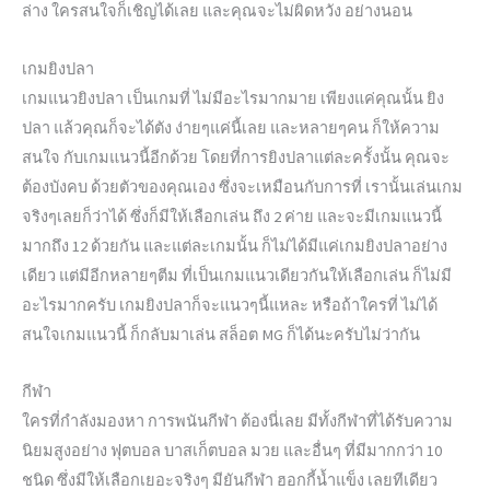
ล่าง ใครสนใจก็เชิญได้เลย และคุณจะไม่ผิดหวัง อย่างนอน
เกมยิงปลา
เกมแนวยิงปลา เป็นเกมที่ ไม่มีอะไรมากมาย เพียงแค่คุณนั้น ยิง
ปลา แล้วคุณก็จะได้ตัง ง่ายๆแค่นี้เลย และหลายๆคน ก็ให้ความ
สนใจ กับเกมแนวนี้อีกด้วย โดยที่การยิงปลาแต่ละครั้งนั้น คุณจะ
ต้องบังคบ ด้วยตัวของคุณเอง ซึ่งจะเหมือนกับการที่ เรานั้นเล่นเกม
จริงๆเลยก็ว่าได้ ซึ่งก็มีให้เลือกเล่น ถึง 2 ค่าย และจะมีเกมแนวนี้
มากถึง 12 ด้วยกัน และแต่ละเกมนั้น ก็ไม่ได้มีแค่เกมยิงปลาอย่าง
เดียว แต่มีอีกหลายๆตีม ที่เป็นเกมแนวเดียวกันให้เลือกเล่น ก็ไม่มี
อะไรมากครับ เกมยิงปลาก็จะแนวๆนี้แหละ หรือถ้าใครที่ ไม่ได้
สนใจเกมแนวนี้ ก็กลับมาเล่น สล็อต MG ก็ได้นะครับไม่ว่ากัน
กีฬา
ใครที่กำลังมองหา การพนันกีฬา ต้องนี่เลย มีทั้งกีฬาที่ได้รับความ
นิยมสูงอย่าง ฟุตบอล บาสเก็ตบอล มวย และอื่นๆ ที่มีมากกว่า 10
ชนิด ซึ่งมีให้เลือกเยอะจริงๆ มียันกีฬา ฮอกกี้น้ำแข็ง เลยทีเดียว