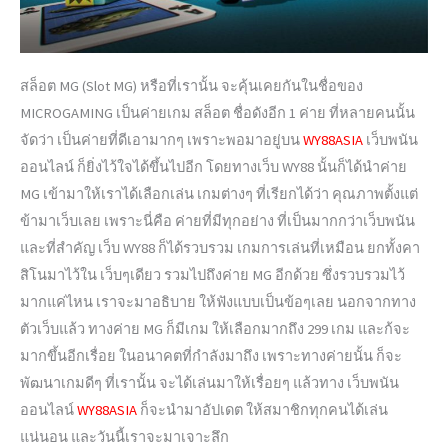
สล็อต MG (Slot MG) หรือที่เรานั้น จะคุ้นเคยกันในชื่อของ
MICROGAMING เป็นค่ายเกม สล็อต ชื่อดังอีก 1 ค่าย ที่หลายคนนั้น
จัดว่า เป็นค่ายที่ดีเอามากๆ เพราะพอมาอยู่บน
WY88ASIA
เว็บพนัน
ออนไลน์ ก็ยิ่งไว้ใจได้ขึ้นไปอีก โดยทางเว็บ WY88 นั้นก็ได้นำค่าย
MG เข้ามาให้เราได้เลือกเล่น เกมต่างๆ ที่เรียกได้ว่า คุณภาพตั้งแต่
ข้ามาเว็บเลย เพราะนี่คือ ค่ายที่มีทุกอย่าง ที่เป็นมากกว่าเว็บพนัน
และที่สำคัญ เว็บ WY88 ก็ได้รวบรวม เกมการเล่นที่เหมือน ยกทั้งคา
สิโนมาไว้ใน เว็บๆเดียว รวมไปถึงค่าย MG อีกด้วย ซึ่งรวบรวมไว้
มากแค่ไหน เราจะมาอธิบาย ให้ฟังแบบเป็นข้อๆเลย นอกจากทาง
ตัวเว็บแล้ว ทางค่าย MG ก็มีเกม ให้เลือกมากถึง 299 เกม และก้จะ
มากขึ้นอีกเรื่อย ในอนาคตที่กำลังมาถึง เพราะทางค่ายนั้น ก็จะ
พัฒนาเกมดีๆ ที่เรานั้น จะได้เล่นมาให้เรื่อยๆ แล้วทาง เว็บพนัน
ออนไลน์
WY88ASIA
ก็จะนำมาอัปเดต ให้สมาชิกทุกคนได้เล่น
แน่นอน และวันนี้เราจะมาเจาะลึก