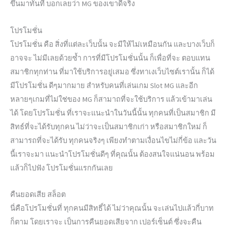
ขึ้นมาทันที บอกเลยว่า MG ของเขาดีจริง
โปรโมชั่น
โปรโมชั่น คือ สิ่งที่แต่ละเว็บนั้น จะมีให้ไม่เหมือนกัน และบางเว็บก็
อาจจะ ไม่มีเลยด้วยซ้ำ การที่มีโปรโมชั่นนั้น ก็เพื่อที่จะ ตอบแทน
สมาชิกทุกท่าน ที่มาใช้บริการอยู่เสมอ ซึ่งทาเงเว็บไซต์เรานั้น ก็ได้
มีโปรโมชั่น ดีๆมากมาย สำหรับคนที่เล่นเกม Slot MG และอีก
หลายๆเกมที่ไม่ใช่ของ MG ก็สามาถที่จะใช้บริการ แล้วเข้ามาเล่น
ได้ โดยโปรโมชั่น ที่เราจะแนะนำในวันนี้นั้น ทุกคนที่เป็นสมาชิก มี
สิทธ์ที่จะได้รับทุกคน ไม่ว่าจะเป็นสมาชิกเก่า หรือสมาชิกใหม่ ก็
สามารถที่จะได้รับ ทุกคนจริงๆ เพียงทำตามเงื่อนไขไม่กี่ข้อ และวัน
นี้เราจะมา แนะนำโปรโมชั่นดีๆ ที่คุณนั้น ต้องสนใจแน่นอน พร้อม
แล้วก็ไปฟัง โปรโมชั่นแรกกันเลย
คืนยอดเสีย สล็อต
นี่คือโปรโมชั่นที่ ทุกคนมีสิทธิ์ได้ ไม่ว่าคุณนั้น จะเล่นไปแล้วกี่บาท
ก็ตาม โดยเราจะ เป็นการคืนยอดเสียจาก เปอร์เซ็นต์ ซึ่งจะคืน