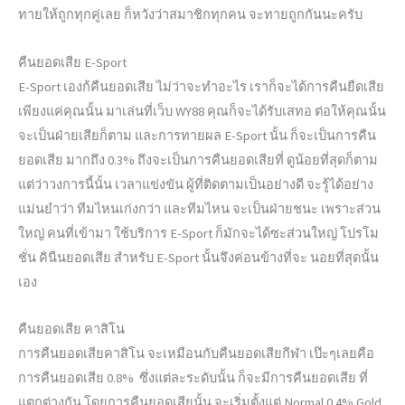
ทายให้ถูกทุกคู่เลย ก็หวังว่าสมาชิกทุกคน จะทายถูกกันนะครับ
คืนยอดเสีย E-Sport
E-Sport เองก้คืนยอดเสีย ไม่ว่าจะทำอะไร เราก็จะได้การคืนยืดเสีย
เพียงแค่คุณนั้น มาเล่นที่เว็บ WY88 คุณก็จะได้รับเสทอ ต่อให้คุณนั้น
จะเป็นฝ่ายเสียก็ตาม และการทายผล E-Sport นั้น ก็จะเป็นการคืน
ยอดเสีย มากถึง 0.3% ถึงจะเป็นการคืนยอดเสียที่ ดูน้อยที่สุดก็ตาม
แต่ว่าวงการนี้นั้น เวลาแข่งขัน ผู้ที่ติดตามเป็นอย่างดี จะรู้ได้อย่าง
แม่นยำว่า ทีมไหนเก่งกว่า และทีมไหน จะเป็นฝ่ายชนะ เพราะส่วน
ใหญ่ คนที่เข้ามา ใช้บริการ E-Sport ก็มักจะได้ซะส่วนใหญ่ โปรโม
ชั่น คินืนยอดเสีย สำหรับ E-Sport นั้นจึงค่อนข้างที่จะ นอยที่สุดนั้น
เอง
คืนยอดเสีย คาสิโน
การคืนยอดเสียคาสิโน จะเหมือนกับคืนยอดเสียกีฬา เป๊ะๆเลยคือ
การคืนยอดเสีย 0.8% ซึ่งแต่ละระดับนั้น ก็จะมีการคืนยอดเสีย ที่
แตกต่างกัน โดยการคืนยอดเสียนั้น จะเริ่มตั้งแต่ Normal 0.4% Gold