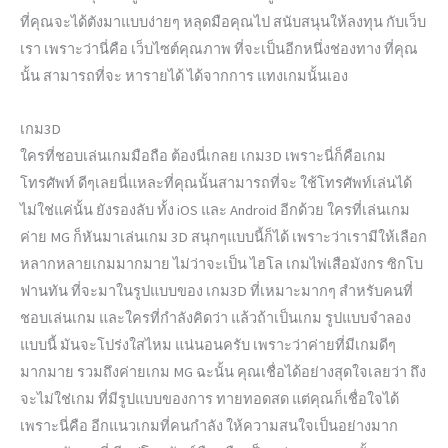
ที่คุณจะได้ตังมาแบบง่ายๆ หลุดมือคุณไป สนับสนุนให้ลงทุน กับเว็บ
เรา เพราะว่านี่คือ เว็บไซต์คุณภาพ ที่จะเป็นอีกหนึ่งช่องทาง ที่คุณ
นั้น สามารถที่จะ หารายได้ ได้จากการ แทงเกมนั้นเอง
เกม3D
ใครที่ชอบเล่นเกมมือถือ ต้องนี่เกลย เกม3D เพราะนี่ก็คือเกม
โทรศัพท์ ดีๆเลยนี่แหละที่คุณนั้นสามารถที่จะ ใช้โทรศัพท์เล่นได้
ไม่ใช่แค่นั้น ยังรองลับ ทั้ง iOS และ Android อีกด้วย ใครที่เล่นเกม
ค่าย MG ก็หันมาเล่นเกม 3D สนุกๆแบบนี้ก็ได้ เพราะว่าเรามีให้เลือก
หลากหลายเกมมากมาย ไม่ว่าจะเป็น ไฮโล เกมไพ่เสือมังกร ซิกโบ
ฟานทัน ที่จะมาในรูปแบบของ เกม3D ที่เหมาะมากๆ สำหรับคนที่
ชอบเล่นเกม และใครที่กำลังคิดว่า แล้วถ้าเป็นเกม รูปแบบจำลอง
แบบนี้ มันจะโปร่งใสไหม แน่นอนครับ เพราะว่าค่ายที่มีเกมดีๆ
มากมาย รวมถึงค่ายเกม MG ฉะนั้น คุณเชื่อได้อย่างสุดใจเลยว่า ถึง
จะไม่ใช่เกม ที่มีรูปแบบของการ ทายทอดสด แต่คุณก็เชื่อใจได้
เพราะนี่คือ อีกแนวเกมที่คนกำลัง ให้ความสนใจเป็นอย่างมาก