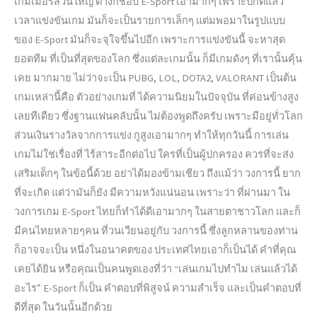
เกมเมอร์ส่วนใหญ่ ต่างก็ชอบ E-Sport เอามากๆ เพราะปกติแล้ว
เวลาแข่งขันเกม มันก็จะเป็นรายการเล็กๆ แต่มพอมาในรูปแบบ
ของ E-Sport มันก็จะจุใจขึ้นไปอีก เพราะการแข่งขันนี้ จะหาสุด
ยอดทีม ที่เป็นที่สุดของโลก ซึ่งแต่ละเกมนั้น ก็มีเกมดังๆ ที่เรานั้นคุ้น
เคย มากมาย ไม่ว่าจะเป็น PUBG, LOL, DOTA2, VALORANT เป็นต้น
เกมเหล่านี้คือ ตัวอย่างเกมที่ ได้ความนิยมในปัจจุบัน ที่ค่อนข้างสูง
เลยทีเดียว ซึ่งฐานแฟนคลับนั้น ไม่ต้องพูดถึงครับ เพราะมีอยู่ทั่วโลก
ส่วนเงินรางวัลจากการแข่ง กูสูงเอามากๆ ทำให้ทุกวันนี้ การเล่น
เกมไม่ใช่เรื่องที่ ไร้สาระอีกต่อไป ใครที่เป็นผู้ปกครอง ควรที่จะส่ง
เสริมเด็กๆ ในข้อนี้ด้วย อย่าได้มองข้ามเชียว ถึงแม้ว่า วงการนี้ ยาก
ที่จะเกิด แต่ว่ามันก็ยัง มีความหวังแน่นอน เพราะว่า ที่ผ่านมา ใน
วงการเกม E-Sport ไทยก็ทำได้ดีเอามากๆ ในสายตาชาวโลก และก็
มีคนไทยหลายๆคน ที่วนเวียนอยู่กับ วงการนี้ ซึ่งลูกหลานของท่าน
ก็อาจจะเป็น หนึ่งในอนาคตของ ประเทศไทยเอาก็เป็นได้ คำที่คุณ
เคยได้ยิน หรือคุณเป็นคนพูดเองที่ว่า “เล่นเกมไปทำไม เล่นแล้วได้
อะไร” E-Sport ก็เป็น คำตอบที่พิสูจน์ ความสำเร็จ และเป็นคำตอบที่
ดีที่สุด ในวันนั้นอีกด้วย