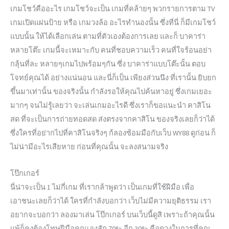
เกมโชว์คืออะไร เกมโชว์จะเป็น เกมที่คล้ายๆ พวกรายการตาม TV
เกมเปิดแผ่นป้าย หรือ เกมวงล้อ อะไรทำนองนั้น ซึ่งที่นี่ ก็มีเกมโชว์
แบบนั้น ให้ได้เลือกเล่น ตามที่ตัวเองต้องการเลย และก็ บาคาร่า
หลายโต๊ะ เกมนี้จะเหมาะกับ คนที่ชอบความเร็ว คนที่ใจร้อนอย่า
กลุ้นที่ละ หลายๆเกมไปพร้อมๆกัน ซึ่ง บาคาร่าแบบโต๊ะนั้น ตอบ
โจทย์คุณได้ อย่างแน่นอน และนี่ก็เป็น เพียงส่วนนึง ที่เรานั้น ยิบยก
ขึ้นมาเท่านั้น ของจริงนั้น กำลังรอให้คุณไปค้นหาอยู่ ซึ่งเกมเยอะ
มากๆ จนไม่รู้เลยว่า จะเล่นเกมอะไรดี ซึ่งเราก็ขอแนะนำ คาสิโน
สด ที่จะเป็นการถ่ายทอดสด ส่งตรงจากคาสิโน ของจริงเลยก็ว่าได้
ซึ่งใครที่อย่ากไปที่คาสิโนจริงๆ ก้ลองซ้อมมือกับเว็บ WY88 ดูก่อน ก็
ไม่น่ามีอะไรเสียหาย ก่อนที่คุณนั้น จะลงสนามจริง
โป๊กเกอร์
นี่น่าจะเป็น 1 ไม่กี่เกม ที่เรากล้าพูดว่า เป็นเกมที่ใช้ฝีมือ เพื่อ
เอาชนะเลยก็ว่าได้ ใครที่กำลังบอกว่า เว็บไม่มีความยุติธรรม เรา
อยากจะบอกว่า ลองมาเล่น โป๊กเกอร์ บนเว็บนี้ดูสิ เพราะถ้าคุณนั้น
แพ้ก็คงต้องโทษฝีมือคุณเองสัก 70% อีก 30% คือดวงในการที่คุณ