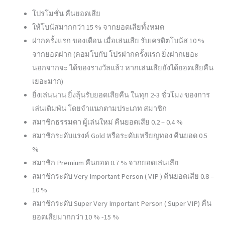
โปรโมชั่น คืนยอดเสีย
ให้โบนัสมากกว่า 15 % จากยอดเสียทั้งหมด
ฝากครั้งแรก ของเดือน เมื่อเล่นเสีย รับเครดิตโบนัส 10 %
จากยอดฝาก (คอมโบกับ โปรฝากครั้งแรก ยิ่งฝากเยอะ
นอกจากจะ ได้ของรางวัลแล้ว หากเล่นเสียยังได้ยอดเสียคืน
เยอะมาก)
ยิ่งเล่นนาน ยิ่งลุ้นรับยอดเสียคืน ในทุก 2-3 ชั่วโมง ของการ
เล่นเดิมพัน โดยจำแนกตามประเภท สมาชิก
สมาชิกธรรมดา ผู้เล่นใหม่ คืนยอดเสีย 0.2 – 0.4 %
สมาชิกระดับแรงค์ Gold หรือระดับเหรียญทอง คืนยอด 0.5
%
สมาชิก Premium คืนยอด 0.7 % จากยอดเล่นเสีย
สมาชิกระดับ Very Important Person ( VIP ) คืนยอดเสีย 0.8 –
10 %
สมาชิกระดับ Super Very Important Person ( Super VIP) คืน
ยอดเสียมากกว่า 10 % -15 %