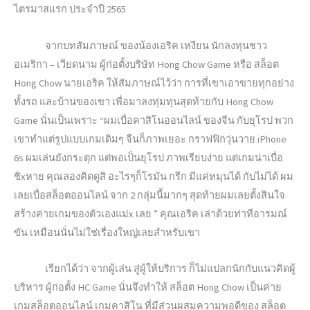
ไตรมาสแรก ประจำปี 2565
จากบทสัมภาษณ์ ของน้องเอริค เหงียน นักลงทุนชาว
อเมริกา – เวียดนาม ผู้ก่อตั้งบริษัท Hong Chow Game หรือ สล็อต
Hong Chow นายเอริค ให้สัมภาษณ์ไว้ว่า การที่เขาเอาขายทุกอย่าง
ทั้งรถ และบ้านของเขา เพื่อมาลงทุ่มทุนสุดท้ายกับ Hong Chow
Game นั่นเป็นเพราะ “ผมเบื่อคาสิโนออนไลน์ ของจีน กับยุโรป พวก
เขาทำแต่รูปแบบเกมเดิมๆ จีนก็ภาพเยอะ กราฟฟิกวุ่นวาย iPhone
6s ผมเล่นยังกระตุก แต่พอเป็นยุโรป ภาพเรียบง่าย แต่เกมน่าเบื่อ
ชิxหาย คุณลองคิดดูสิ อะไรๆก็โรมัน กรีก มีแค่หมุนได้ กับไม่ได้ ผม
เลยเบื่อสล็อตออนไลน์ จาก 2 กลุ่มนี้มากๆ สุดท้ายผมเลยตั้งสินใจ
สร้างค่ายเกมของตัวเองแม่x เลย ” คุณเอริค เล่าด้วยท่าทีอารมณ์
ขัน เหมือนนั่นไม่ใช่เรื่องใหญ่เลยสำหรับเขา
เรียกได้ว่า จากผู้เล่น สู่ผู้ให้บริการ ก็ไม่แปลกนักกับแนวคิดผู้
บริหาร ผู้ก่อตั้ง HC Game นั่นจึงทำให้ สล็อต Hong Chow เป็นค่าย
เกมสล็อตออนไลน์ เกมคาสิโน ที่มีส่วนผสมความพอดีของ สล็อต