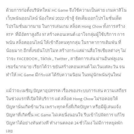
ด้วยการก่อตั้งบริษัทใหม่ HC Game จึงใช้ความเป็นค่าย เกมคาสิโน
เว็บพนันออนไลน์ น้องใหม่ 2022 เข้าสู้ จัดเต็มออกโปรโมชั่นเด็ด
โปรโมชั่นมากมาย ในการเล่นเกม สล็อต Hong Chow ทั้งการสร้าง
RTP ที่มีอัตราสูงถึง 97 สร้างคอนเทนต์ เอาใจกลุ่มผู้ใช้บริการ การ
พนัน สล็อตออนไลน์ ให้เข้าถึงคนทุกกลุ่ม ในราคาการเดิมพัน ที่
น้อยมาก อีกทั้งขยันโปรโมท สร้างกระแสผ่านสื่อโซเชียลต่างๆ ไม่
ว่าจะ FACEBOOK , TikTok , Twitter , สาธิตการเล่น ผ่านอินฟลูเอน
เซอร์มากมาย เรียกได้ว่า ขยันสร้างคอนเทนต์ ไม่เว้นแต่ละวัน จน
ทำให้ HC Game มีกระแส ได้รับความนิยม ในหมู่นักพนันรุ่นใหม่
แม้ว่าจะเผชิญ ปัญหาอุปสรรค เรื่องของระบบการเล่น ความเสถียร
ในช่วงแรกที่เปิดให้บริการ แต่ สล็อต Hong Chow ไม่รอคอยให้
ปัญหานั่นเกิดข้ามวัน เพราะทุกครั้งที่เกิดปัญหา หรือมีผู้เล่นแจ้ง
ปัญหาที่เกิดขึ้น HC Game ไม่เคยนิ่งนอนใจ รีบเข้าไปจัดการ แก้ไข
ปัญหาได้อย่างทันท่วงที ทำงานตลอด 24 ชั่วโมง ไม่มีการหยุดพัก
เลย