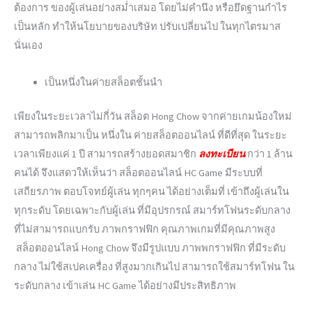
ต้องการ ของผู้เล่นอย่างสม่ำเสมอ โดยไม่คำนึง หรือยึดฐานกำไร
เป็นหลัก ทำให้นโยบายของบริษัท ปรับเปลี่ยนไป ในทุกไตรมาส
นั่นเอง
เป็นหนึ่งในค่ายสล็อตชั้นนำ
เพียงในระยะเวลาไม่กี่วัน สล็อต Hong Chow จากค่ายเกมน้องใหม่
สามารถพลิกมาเป็น หนึ่งใน ค่ายสล็อตออนไลน์ ที่ดีที่สุด ในระยะ
เวลาเพียงแค่ 1 ปี สามารถสร้างยอดสมาชิก
ลงทะเบียน
กว่า 1 ล้าน
คนได้ จึงแสดวให้เห็นว่า สล็อตออนไลน์ HC Game มีระบบที่
เสถียรภาพ ตอบโจทย์ผู้เล่น ทุกๆคน ได้อย่างเต็มที่ เข้าถึงผู้เล่นใน
ทุกระดับ โดยเฉพาะกับผู้เล่น ที่มีอุปรกรณ์ สมาร์ทโฟนระดับกลาง
ที่ไม่สามารถแบกรับ ภาพกราฟฟิก คุณภาพเกมที่มีคุณภาพสูง
สล็อตออนไลน์ Hong Chow จึงมีรูปแบบ ภาพพกราฟฟิก ที่มีระดับ
กลาง ไม่ใช้สเปคเครื่อง ที่สูงมากเกินไป สามารถใช้สมาร์ทโฟน ใน
ระดับกลาง เข้าเล่น HC Game ได้อย่างมีประสิทธิภาพ