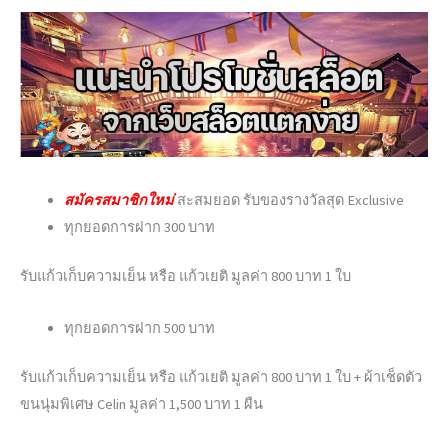
สมัครสมาชิกใหม่
สะสมยอด รับของรางวัลสุด Exclusive
ทุกยอดการฝาก 300 บาท
รับแก้วเก็บความเย็น หรือ แก้วเยติ มูลค่า 800 บาท 1 ใบ
ทุกยอดการฝาก 500 บาท
รับแก้วเก็บความเย็น หรือ แก้วเยติ มูลค่า 800 บาท 1 ใบ + ผ้าเช็ดตัว
ขนนุ่มพิเศษ Celin มูลค่า 1,500 บาท 1 ผืน