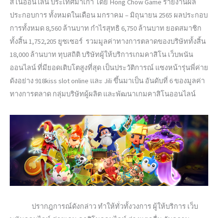
สิโนออนไลน์ ประเทศมาเก๊า โดย Hong Chow Game รายงานผล
ประกอบการ ทั้งหมดในเดือน มกราคม – มิถุนายน 2565 ผลประกอบ
การทั้งหมด 8,560 ล้านบาท กำไรสุทธิ 6,750 ล้านบาท ยอดสมาชิก
ทั้งสิ้น 1,752,205 ยูซเซอร์ รวมมูลค่าทางการตลาดของบริษัททั้งสิ้น
18,000 ล้านบาท ทุบสถิติ บริษัทผู้ให้บริการเกมคาสิโน เว็บพนัน
ออนไลน์ ที่มียอดเติบโตสูงที่สุด เป็นประวัติการณ์ แซงหน้ารุ่นพี่ค่าย
ดังอย่าง 918kiss slot online และ Jili ขึ้นมาเป็น อันดับที่ 6 ของมูลค่า
ทางการตลาด กลุ่มบริษัทผู้ผลิต และพัฒนาเกมคาสิโนออนไลน์
ปรากฎการณ์ดังกล่าว ทำให้ทั่วทั้งวงการ ผู้ให้บริการ เว็บ