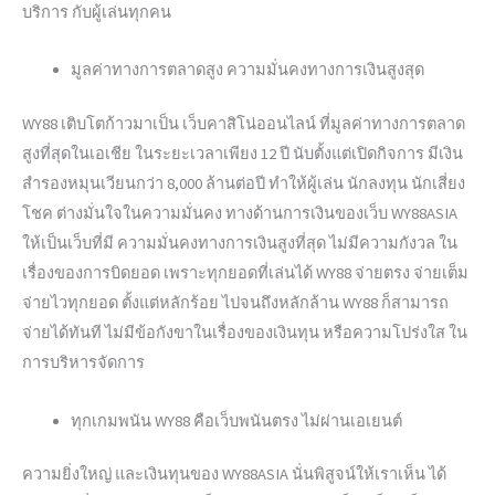
บริการ กับผู้เล่นทุกคน
มูลค่าทางการตลาดสูง ความมั่นคงทางการเงินสูงสุด
WY88 เติบโตก้าวมาเป็น เว็บคาสิโน่ออนไลน์ ที่มูลค่าทางการตลาด
สูงที่สุดในเอเชีย ในระยะเวลาเพียง 12 ปี นับตั้งแต่เปิดกิจการ มีเงิน
สำรองหมุนเวียนกว่า 8,000 ล้านต่อปี ทำให้ผู้เล่น นักลงทุน นักเสี่ยง
โชค ต่างมั่นใจในความมั่นคง ทางด้านการเงินของเว็บ WY88ASIA
ให้เป็นเว็บที่มี ความมั่นคงทางการเงินสูงที่สุด ไม่มีความกังวล ใน
เรื่องของการบิดยอด เพราะทุกยอดที่เล่นได้ WY88 จ่ายตรง จ่ายเต็ม
จ่ายไวทุกยอด ตั้งแต่หลักร้อย ไปจนถึงหลักล้าน WY88 ก็สามารถ
จ่ายได้ทันที ไม่มีข้อกังขาในเรื่องของเงินทุน หรือความโปร่งใส ใน
การบริหารจัดการ
ทุกเกมพนัน WY88 คือเว็บพนันตรง ไม่ผ่านเอเยนต์
ความยิ่งใหญ่ และเงินทุนของ WY88ASIA นั่นพิสูจน์ให้เราเห็น ได้