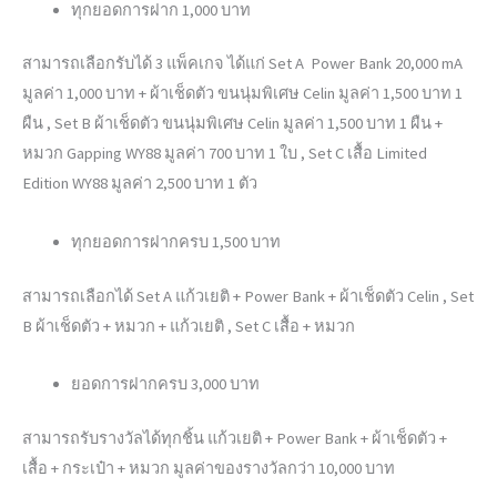
ทุกยอดการฝาก 1,000 บาท
สามารถเลือกรับได้ 3 แพ็คเกจ ได้แก่ Set A Power Bank 20,000 mA
มูลค่า 1,000 บาท + ผ้าเช็ดตัว ขนนุ่มพิเศษ Celin มูลค่า 1,500 บาท 1
ผืน , Set B ผ้าเช็ดตัว ขนนุ่มพิเศษ Celin มูลค่า 1,500 บาท 1 ผืน +
หมวก Gapping WY88 มูลค่า 700 บาท 1 ใบ , Set C เสื้อ Limited
Edition WY88 มูลค่า 2,500 บาท 1 ตัว
ทุกยอดการฝากครบ 1,500 บาท
สามารถเลือกได้ Set A แก้วเยติ + Power Bank + ผ้าเช็ดตัว Celin , Set
B ผ้าเช็ดตัว + หมวก + แก้วเยติ , Set C เสื้อ + หมวก
ยอดการฝากครบ 3,000 บาท
สามารถรับรางวัลได้ทุกชิ้น แก้วเยติ + Power Bank + ผ้าเช็ดตัว +
เสื้อ + กระเป๋า + หมวก มูลค่าของรางวัลกว่า 10,000 บาท