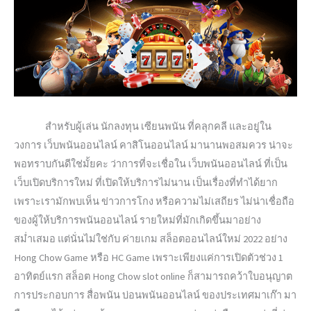
สำหรับผู้เล่น นักลงทุน เซียนพนัน ที่คลุกคลี และอยู่ใน
วงการ เว็บพนันออนไลน์ คาสิโนออนไลน์ มานานพอสมควร น่าจะ
พอทราบกันดีใช่มั้ยคะ ว่าการที่จะเชื่อใน เว็บพนันออนไลน์ ที่เป็น
เว็บเปิดบริการใหม่ ที่เปิดให้บริการไม่นาน เป็นเรื่องที่ทำได้ยาก
เพราะเรามักพบเห็น ข่าวการโกง หรือความไม่เสถียร ไม่น่าเชื่อถือ
ของผู้ให้บริการพนันออนไลน์ รายใหม่ที่มักเกิดขึ้นมาอย่าง
สม่ำเสมอ แต่นั่นไม่ใช่กับ ค่ายเกม สล็อตออนไลน์ใหม่ 2022 อย่าง
Hong Chow Game หรือ HC Game เพราะเพียงแค่การเปิดตัวช่วง 1
อาทิตย์แรก สล็อต Hong Chow slot online ก็สามารถคว้าใบอนุญาต
การประกอบการ สื่อพนัน บ่อนพนันออนไลน์ ของประเทศมาเก๊า มา