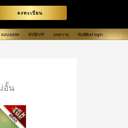
ลงทะเบียน
ผลบอลสด
WY88 VIP
บทความ
Wy88bet login
อั้น