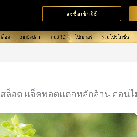
ลงชื่อเข้าใช้
สล็อต
เกมยิงปลา
เกมส์ 3D
โป๊กเกอร์
รวมโปรโมชั่น
น สล็อต แจ็คพอตแตกหลักล้าน ถอนไม่