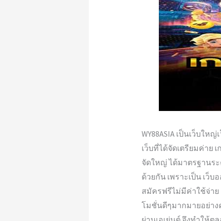
WY88ASIA เป็นเว็บใหญ่เว็
เว็บที่ได้จัดเตรียมค่า
จัดใหญ่ ได้มาตรฐานระด
ด้วยกัน เพราะเป็น เว็
สมัครฟรีไม่มีค่าใช้จ่า
โมชั่นดีๆมากมายอย่างคา
ผ่านเอเย่นต์ จึงทำให้ต