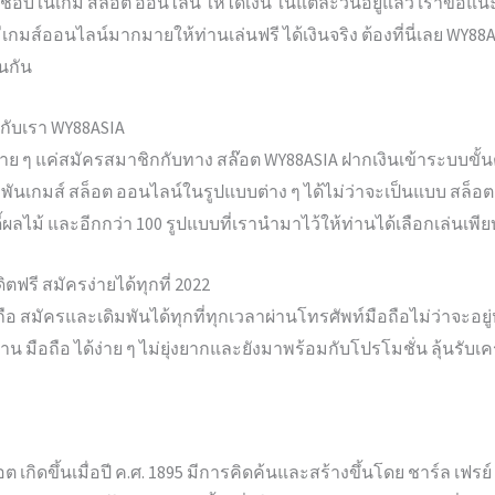
่นชอบในเกม สล๊อต ออนไลน์ ให้ได้เงิน ในแต่ละวันอยู่แล้ว เราขอแ
ีเกมส์ออนไลน์มากมายให้ท่านเล่นฟรี ได้เงินจริง ต้องที่นี่เลย WY8
นกัน
รกับเรา WY88ASIA
่าย ๆ แค่สมัครสมาชิกกับทาง สล๊อต WY88ASIA ฝากเงินเข้าระบบขั้นต
ิมพันเกมส์ สล็อต ออนไลน์ในรูปแบบต่าง ๆ ได้ไม่ว่าจะเป็นแบบ สล็
้ผลไม้ และอีกกว่า 100 รูปแบบที่เรานำมาไว้ให้ท่านได้เลือกเล่นเพีย
ดิตฟรี สมัครง่ายได้ทุกที่ 2022
ือ สมัครและเดิมพันได้ทุกที่ทุกเวลาผ่านโทรศัพท์มือถือไม่ว่าจะอย
น มือถือ ได้ง่าย ๆ ไม่ยุ่งยากและยังมาพร้อมกับโปรโมชั่น ลุ้นรับเคร
อต เกิดขึ้นเมื่อปี ค.ศ. 1895 มีการคิดค้นและสร้างขึ้นโดย ชาร์ล เฟรย