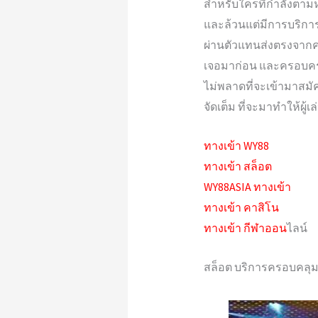
สำหรับใครที่กำลังตามหา
และล้วนแต่มีการบริการ
ผ่านตัวแทนส่งตรงจากค่า
เจอมาก่อน และครอบครอง
ไม่พลาดที่จะเข้ามาสมัคร
จัดเต็ม ที่จะมาทำให้ผู
ทางเข้า WY88
ทางเข้า สล็อต
WY88ASIA ทางเข้า
ทางเข้า คาสิโน
ทางเข้า กีฬาออน
ไลน์
สล็อต บริการครอบคลุม