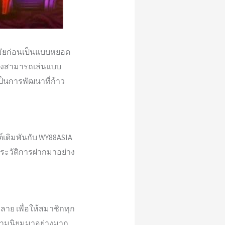
นสมัยก่อนเป็นแบบหยอด
ละยังสามารถเล่นแบบ
เป็นการพัฒนาที่ก้าว
์เดิมพันกับ WY88ASIA
ีประวัติการฝากมาอย่าง
ลาย เพื่อให้สมาชิกทุก
บความนิยมมาอย่างมาก