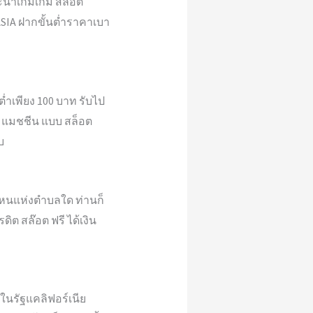
นะนำเกมเกม สล็อต
8ASIA ฝากขั้นต่ำราคาเบา
่ำเพียง 100 บาท รับไป
อต แมชชีน แบบ สล็อต
บ
ู่หนแห่งตำบลใด ท่านก็
ดิต สล๊อต ฟรี ได้เงิน
์ ในรัฐแคลิฟอร์เนีย