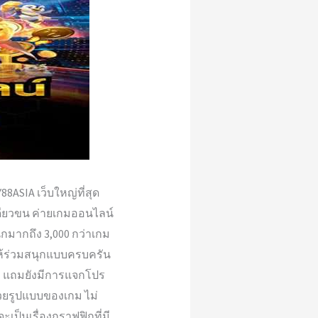
88ASIA เว็บใหญ่ที่สุด
่เดียวขน ค่ายเกมออนไลน์
กมากถึง 3,000 กว่าเกม
ให้ร่วมสนุกแบบครบครัน
ั้ง แถมยังมีการแจกโปร
้วยรูปแบบของเกม ไม่
เป็นเรื่องกราฟฟิกที่มี