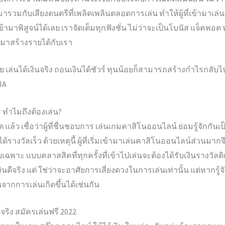
ารวมกับเสียงดนตรีที่เพลิดเพลินตลอดการเล่น ทำให้ผู้ที่เข้ามาเล่น
มาพิสูจน์ได้เลย เราจัดเต็มทุกฟังชั่น ไม่ว่าจะเป็นโบนัส แจ็คพอต
้ามาสร้างรายได้กับเรา
 เล่นได้เงินจริง ถอนเงินได้ชัวร์ ทุนน้อยก็สามารถสร้างกำไรกลับ
IA
 ทำไมถึงต้องเล่น?
 แล้ว เชื่อว่าผู้ที่ชื่นชอบการ เล่นเกมคาสิโนออนไลน์ ย่อมรู้จักกันเ
ได้รางวัลเร็ว ด้วยเหตุนี้ ผู้ที่เริ่มเข้ามาเล่นคาสิโนออนไลน์ส่วนมากจึง
พาะ แบบคลาสสิคที่ทุกครั้งที่เข้าไปเล่นจะต้องได้รับเงินรางวัลติดไ
งินดีจริง แต่ ใช่ว่าจะอาศัยการเสี่ยงดวงในการเล่นเท่านั้น แต่หากรู้
จากการเล่นเกิดขึ้นได้เช่นกัน
นจริง สมัครเล่นฟรี 2022