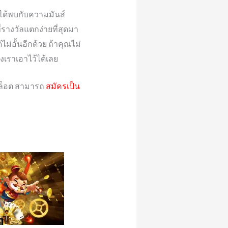
ะได้พบกับความมันส์
างวัลแตกง่ายที่สุดมา
่อั้นอีกด้วย ถ้าคุณไม่
เราเอาไว้ได้เลย
สล็อต สามารถ
สมัครเป็น