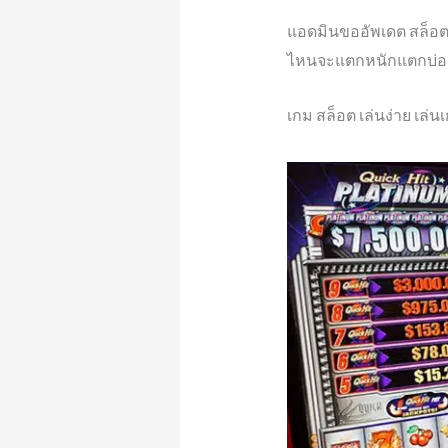
แอดมินขออัพเดต สล็อต เ
ไหนจะแตกหนักแตกบ่อย 
เกม สล็อต เล่นง่าย เล่