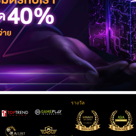
รางวัล