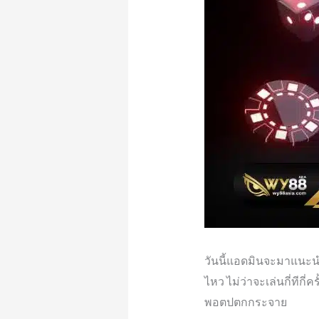
วันนี้แอดมินจะมาแนะ
ไหว ไม่ว่าจะเล่นกี่ทีก
พอตปตกกระจาย