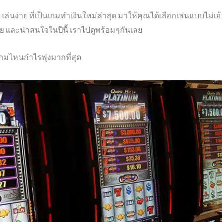
ล่นง่าย ที่เป็นเกมทำเงินใหม่ล่าสุด มาให้คุณได้เลือกเล่นแบบไม่เอ
และน่าสนใจในปีนี้ เราไปดูพร้อมๆกันเลย
นเกมไหนกำไรพุ่งมากที่สุด