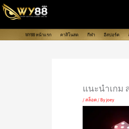
Skip
to
content
WY88 หน้าแรก
คาสิโนสด
กีฬา
อีสปอร์ต
แนะนำเกม สล็อ
/
สล็อต
/ By
joey