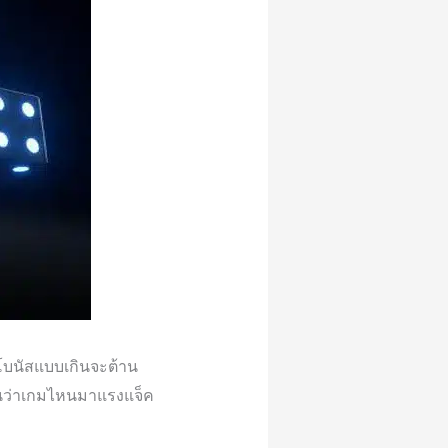
โบนัสแบบเกินจะต้าน
 กันว่าเกมไหนมาแรงแจ็ค