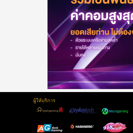
ผู้ให้บริการ