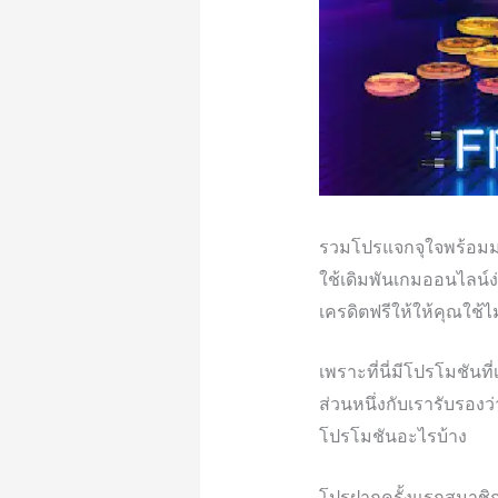
รวมโปรแจกจุใจพร้อมมอบ
ใช้เดิมพันเกมออนไลน์ง่
เครดิตฟรีให้ให้คุณใช้ไ
เพราะที่นี่มีโปรโมชันท
ส่วนหนึ่งกับเรารับรองว่
โปรโมชันอะไรบ้าง
โปรฝากครั้งแรกสมาชิ