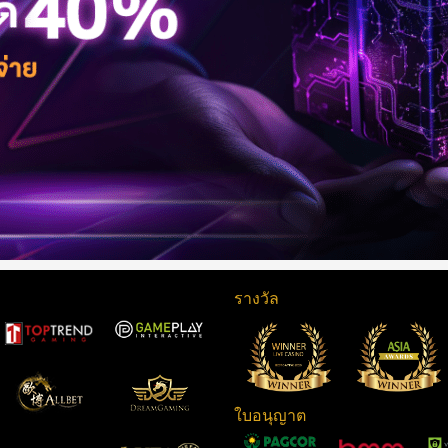
รางวัล
ใบอนุญาต