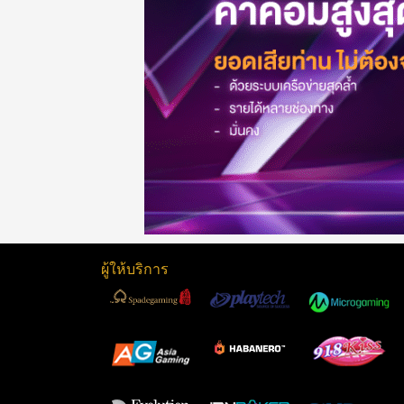
ผู้ให้บริการ