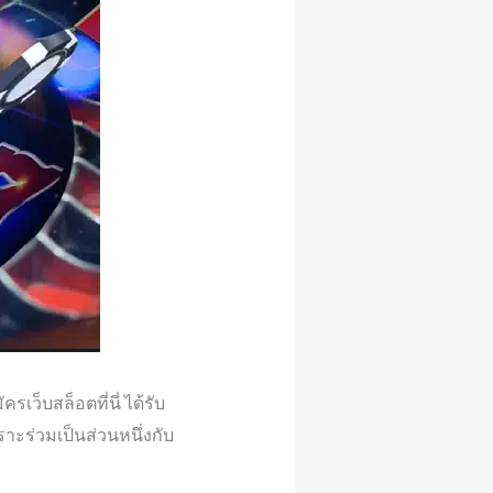
ว็บสล็อตที่นี่ ได้รับ
าะร่วมเป็นส่วนหนึ่งกับ