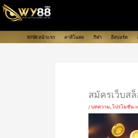
Skip
to
content
WY88 หน้าแรก
คาสิโนสด
กีฬา
อีสปอร์ต
สมัครเว็บสล็อ
/
บทความ
,
โปรโมชั่น-เ