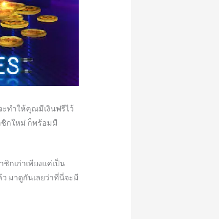
่จะทำให้คุณมีเงินฟรีไว้
ชิกใหม่ ก็พร้อมมี
ชิกเก่าเพียงแค่เป็น
 มาดูกันเลยว่าที่นี่จะมี