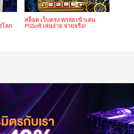
สล็อต เว็บตรง WY88 เข้าเล่น
องโลก
PGSoft เล่นง่าย จ่ายจริง!