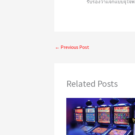
รับรองว่าแจกแบบจุใจพร้
←
Previous Post
Related Posts