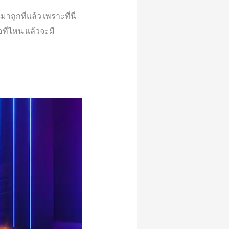
ูกที่แล้ว เพราะที่นี่
ือที่ไหน แล้วจะมี