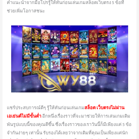
คำแนะนำจากมือโปรรู้ให้ทันก่อนเล่นเกมสล็อตเว็บตรง 5 ข้อที่
ช่วยเพิ่มโอกาสชนะ
แชร์ประสบการณ์ดีๆ รู้ให้ทันก่อนเล่นเกม
สล็อต เว็บตรงไม่ผ่าน
เอเย่นต์ไม่มีขั้นต่ำ
อีกหนึ่งเรื่องราวที่จะมาช่วยให้การเล่นเกมเดิม
พันรูปแบบนี้ของคุณดีขึ้น ซึ่งเรื่องราวของเราวันนี้ก็มีเพียงแค่ 5 ข้อ
จำกันง่ายๆ เท่านั้น รับรองได้เลยว่าจากเดิมที่คุณเป็นเพียงแค่นัก