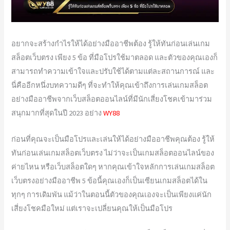
อยากจะสร้างกำไรให้ได้อย่างมืออาชีพต้อง รู้ให้ทันก่อนเล่นเกม
สล็อตเว็บตรง เพียง 5 ข้อ ที่มือโปรใช้มาตลอด และตัวของคุณเองก็
สามารถทำความเข้าใจและปรับใช้ได้ตามแต่ละสถานการณ์ และ
นี่คืออีกหนึ่งบทความดีๆ ที่จะทำให้คุณเข้าถึงการเล่นเกมสล็อต
อย่างมืออาชีพจากเว็บสล็อตออนไลน์ที่มีนักเสี่ยงโชคเข้ามาร่วม
สนุกมากที่สุดในปี 2023 อย่าง
WY88
ก่อนที่คุณจะเป็นมือโปรและเล่นให้ได้อย่างมืออาชีพคุณต้อง รู้ให้
ทันก่อนเล่นเกมสล็อตเว็บตรง ไม่ว่าจะเป็นเกมสล็อตออนไลน์ของ
ค่ายไหน หรือเว็บสล็อตใดๆ หากคุณเข้าใจหลักการเล่นเกมสล็อต
เว็บตรงอย่างมืออาชีพ 5 ข้อนี้คุณเองก็เป็นเซียนเกมสล็อตได้ใน
ทุกๆ การเดิมพัน แม้ว่าในตอนนี้ตัวของคุณเองจะเป็นเพียงแค่นัก
เสี่ยงโชคมือใหม่ แต่เราจะเปลี่ยนคุณให้เป็นมือโปร