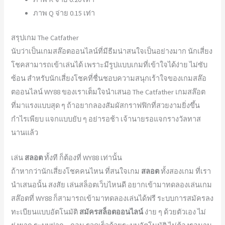
ภาพ Q จ่าย 0.15 เท่า
สรุปเกม The Catfather
นับว่าเป็นเกมสล๊อตออนไลน์ที่มีธีมน่าสนใจเป็นอย่างมาก นักเสี่ยง
โชคสามารถเข้าเล่นได้ เพราะมีรูปแบบเกมที่เข้าใจได้ง่าย ไม่ซับ
ซ้อน สำหรับนักเสี่ยงโชคที่ชื่นชอบความสนุกเร้าใจของเกมสล๊อ
ตออนไลน์ WY88 ของเราเต็มใจนำเสนอ The Catfather เกมสล๊อต
ที่มาแรงแบบสุด ๆ ถ้าอยากลองสัมผัสกราฟฟิกที่สวยงามยิ่งขึ้น
กำไรเพียบ แจกแบบยับ ๆ อย่ารอช้า เจ้านายรอแจกรางวัลทาส
นานแล้ว
เล่น
สลอต
ทั้งที ก็ต้องที่ WY88 เท่านั้น
ถ้าหากว่านักเสี่ยงโชคคนไหน ที่สนใจเกม
สลอต
ทั้งสองเกม ที่เรา
นำเสนอนั้น สงสัย เล่นสล็อตเว็บไหนดี อยากเข้ามาทดลองเล่นเกม
สล๊อตที่ WY88 ก็สามารถเข้ามาทดลองเล่นได้ฟรี ระบบการสมัครลง
ทะเบียนแบบอัตโนมัติ
สมัครสล็อตออนไลน์
ง่าย ๆ ด้วยตัวเอง ไม่