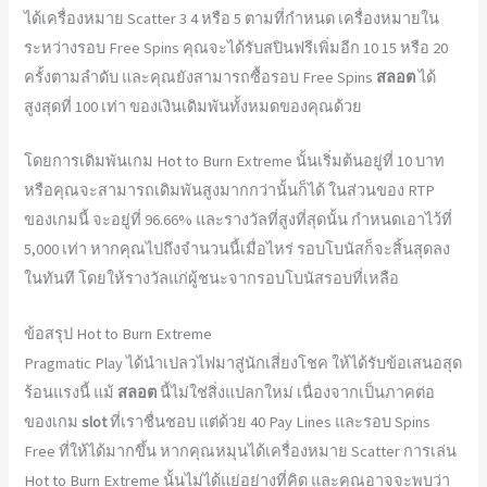
ได้เครื่องหมาย Scatter 3 4 หรือ 5 ตามที่กำหนด เครื่องหมายใน
ระหว่างรอบ Free Spins คุณจะได้รับสปินฟรีเพิ่มอีก 10 15 หรือ 20
ครั้งตามลำดับ และคุณยังสามารถซื้อรอบ Free Spins
สลอต
ได้
สูงสุดที่ 100 เท่า ของเงินเดิมพันทั้งหมดของคุณด้วย
โดยการเดิมพันเกม Hot to Burn Extreme นั้นเริ่มต้นอยู่ที่ 10 บาท
หรือคุณจะสามารถเดิมพันสูงมากกว่านั้นก็ได้ ในส่วนของ RTP
ของเกมนี้ จะอยู่ที่ 96.66% และรางวัลที่สูงที่สุดนั้น กำหนดเอาไว้ที่
5,000 เท่า หากคุณไปถึงจำนวนนี้เมื่อไหร่ รอบโบนัสก็จะสิ้นสุดลง
ในทันที โดยให้รางวัลแก่ผู้ชนะจากรอบโบนัสรอบที่เหลือ
ข้อสรุป Hot to Burn Extreme
Pragmatic Play ได้นำเปลวไฟมาสู่นักเสี่ยงโชค ให้ได้รับข้อเสนอสุด
ร้อนแรงนี้ แม้
สลอต
นี้ไม่ใช่สิ่งแปลกใหม่ เนื่องจากเป็นภาคต่อ
ของเกม
slot
ที่เราชื่นชอบ แต่ด้วย 40 Pay Lines และรอบ Spins
Free ที่ให้ได้มากขึ้น หากคุณหมุนได้เครื่องหมาย Scatter การเล่น
Hot to Burn Extreme นั้นไม่ได้แย่อย่างที่คิด และคุณอาจจะพบว่า