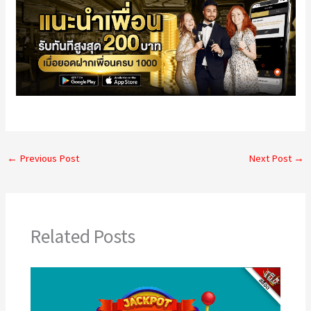
←
Previous Post
Next Post
→
Related Posts