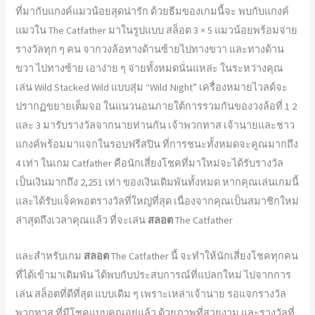
ที่มากับแกงค์แมวน้อยสุดน่ารัก ด้วยธีมของเกมนี้จะ พบกับแกงค์
แมวใน The Catfather มาในรูปแบบ สล็อต 3 × 5 แมวน้อยพร้อมจ่าย
รางวัลทุก ๆ คน จากวงล้อทางด้านซ้ายไปทางขวา และทางด้าน
ขวา ไปทางซ้าย เอาง่าย ๆ จ่ายทั้งหมดนั่นแหล่ะ ในระหว่างคุณ
เล่น Wild Stacked Wild แบบสุ่ม “Wild Night” เครื่องหมายไวลด์จะ
ปรากฏขยายเต็มจอ ในแนวนอนภายใต้การรวมกันของวงล้อที่ 1 2
และ 3 มารับรางวัลจากนายท่านกัน เจ้าพวกทาส เจ้านายและชาว
แกงค์พร้อมมาแจกในรอบฟรีสปิน ที่การชนะทั้งหมดจะคูณมากถึง
4 เท่า ในเกม Catfather คือนักเสี่ยงโชคที่มาใหม่จะได้รับรางวัล
เป็นเงินมากถึง 2,251 เท่า ของเงินเดิมพันทั้งหมด หากคุณเล่นเกมนี้
และได้รับแจ็คพอตรางวัลที่ใหญ่ที่สุด เนื่องจากคุณเป็นสมาชิกใหม่
ล่าสุดถึงเวลาคุณแล้ว ที่จะเล่น
สลอต
The Catfather
และสำหรับเกม
สลอต
The Catfather นี้ จะทำให้นักเสี่ยงโชคทุกคน
ที่ได้เข้ามาเดิมพัน ได้พบกับประสบการณ์ที่แปลกใหม่ ไปจากการ
เล่น สล็อตที่ดีที่สุด แบบเดิม ๆ เพราะเหล่าเจ้านาย รอแจกรางวัล
พวกทาส ที่มีโชคแบบคุณอยู่แล้ว ด้วยภาพที่สวยงาม และรางวัลที่