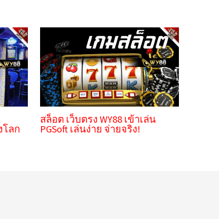
สล็อต เว็บตรง WY88 เข้าเล่น
องโลก
PGSoft เล่นง่าย จ่ายจริง!