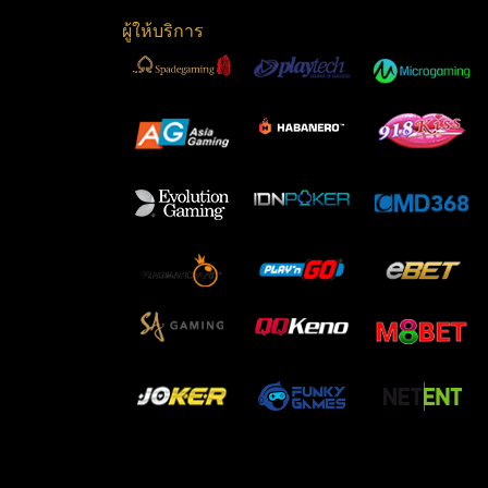
ผู้ให้บริการ