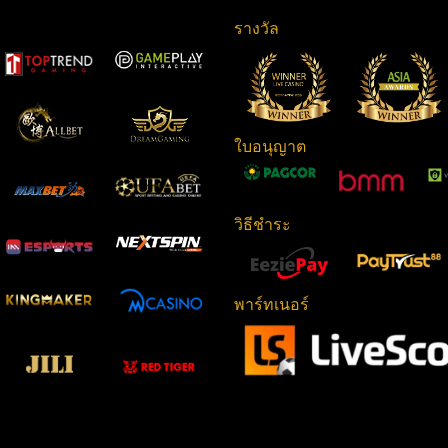
รางวัล
ใบอนุญาต
วิธีชำระ
พาร์ทเนอร์