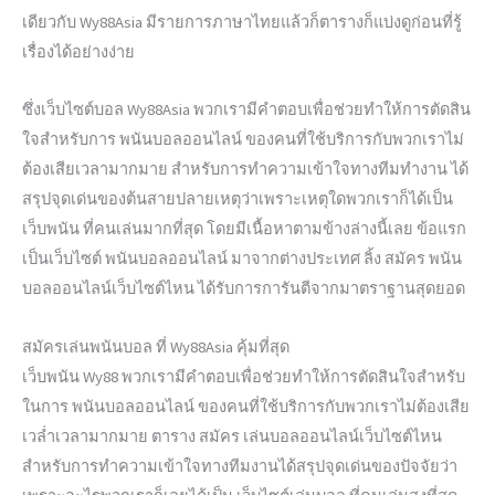
เดียวกับ Wy88Asia มีรายการภาษาไทยแล้วก็ตารางก็แบ่งดูก่อนที่รู้
เรื่องได้อย่างง่าย
ซึ่งเว็บไซต์บอล Wy88Asia พวกเรามีคำตอบเพื่อช่วยทำให้การตัดสิน
ใจสำหรับการ พนันบอลออนไลน์ ของคนที่ใช้บริการกับพวกเราไม่
ต้องเสียเวลามากมาย สำหรับการทำความเข้าใจทางทีมทำงาน ได้
สรุปจุดเด่นของต้นสายปลายเหตุว่าเพราะเหตุใดพวกเราก็ได้เป็น
เว็บพนัน ที่คนเล่นมากที่สุด โดยมีเนื้อหาตามข้างล่างนี้เลย ข้อแรก
เป็นเว็บไซต์ พนันบอลออนไลน์ มาจากต่างประเทศ ลิ้ง สมัคร พนัน
บอลออนไลน์เว็บไซต์ไหน ได้รับการการันตีจากมาตราฐานสุดยอด
สมัครเล่นพนันบอล ที่ Wy88Asia คุ้มที่สุด
เว็บพนัน Wy88 พวกเรามีคำตอบเพื่อช่วยทำให้การตัดสินใจสำหรับ
ในการ พนันบอลออนไลน์ ของคนที่ใช้บริการกับพวกเราไม่ต้องเสีย
เวล่ำเวลามากมาย ตาราง สมัคร เล่นบอลออนไลน์เว็บไซต์ไหน
สำหรับการทำความเข้าใจทางทีมงานได้สรุปจุดเด่นของปัจจัยว่า