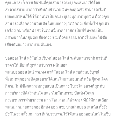
คุณแล้วละก็ การเดิมพันที่คุณสามารถระบุเองเล่นเองได้โดย
สะดวกสบายมากกว่าเดิมกับจำนวนเงินของคุณซึ่งสามารถเริ่มที่
เยอะแค่ไหนก็ได้ ให้ท่านได้เป็นคนระบุเองทุกบาททุกเงิน ทั้งยังคุณ
สามารถเลือกความบันเทิง ในแบบต่างๆ ได้อีกด้วยอีกทั้ง ไพ่ ลูกเต๋า
เครื่องเกม หรือกีฬา ซึ่งในตอนนี้ บาคาร่าสด เป็นที่ชื่นชอบเป็น
อย่างมากในกลุ่มนักเสี่ยงดวง รวมทั้งคนธรรมดาทั่วไปและก็มีชื่อ
เสียงกันอย่างมากมายนั่นเอง.
บอลออนไลน์ ฟรีโบนัส เว็บพนันออนไลน์ ระดับนานาชาติ การันตี
ราคาให้เยี่ยมที่สุดสำหรับการ พนันบอล
พนันบอลออนไลน์ รวมทั้ง คาสิโนออนไลน์ ครบถ้วนบริบูรณ์
ทั้งหมดทุกอย่างที่คุณอยากได้เล่น ไม่ผ่านเอเย่นต์ หรือ ผู้แทนใดๆ
ก็ตาม ไม่มีซึ่งกลลวงทุกรูปแบบ เป็นกลาง โปร่งใส อย่างที่สุด กับ
การบริการที่ดี เร็วทันใจ และก็ไม่มีอันตราย บันเทิงใจทุก
กระบวนการทำธุรกรรม ฝาก โอน ถอน กีฬาต่างๆ ที่มีให้ท่านเลือก
พนันมากมายก่ายกอง อีกทั้ง บอล มวย บาสเก็ตบอล เทนนิส ทั้งยัง
ยังมีไพ่รวมทั้งเกม ฯลฯ ที่เก็บรวบรวมไว้ให้เล่น บอลออนไลน์ ในเว็บ