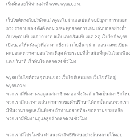
เริ่มต้นเลยให้ท่านค่าที่ WWW.Wy88.COM.
เว็บไซต์ตรงกับบริษัทแม่ Wy88 ไม่ผ่านเอเย่นต์ จบปัญหาการหลอก
ลวง ราคาบอล 4 ตังค์ คอม 0.5% ทุกยอดการเล่น เล่นบอลอย่างต่ำ
กับ Wy88 เพียงแต่ 10 บาท สเต็ปแทงเริ่มเพียงแค่ 2 คู่ เว็บไซต์ Wy88
เปิดบอลให้พนันสูงที่สุด มากยิ่งกว่า เว็บอื่น ๆ ฝาก ถอน ลงทะเบียน
ผลบอลสด ราคาบอล ไหล ดีสุด ด้วยระบบที่ล้ำสมัยที่สุดในโลกเพียง
แต่ 5 วินาที เร็วทันใจ ตลอด 24 ชั่วโมง
Wy88 เว็บไซต์ตรง จุดเด่นของ เว็บไซต์เล่นบอล เว็บไซต์ใหญ่
Wy88.COM
พวกเรามีทีมงานรอดูแลสมาชิกตลอด ทั้งวัน ถ้าเกิดเป็นสมาชิกใหม่
พวกเรามีแนวทางเล่น สามารถขอคำปรึกษาได้ทุกขั้นตอนพวกเรา
มีทีมงานรอดูแลเป็นพิเศษ ถ้าท่านอยากที่จะขอความช่วยเหลือ
พวกเรามีทีมงานดูแลลูกค้าตลอด 24 ชั่วโมง
พวกเรามีโปรโมชั่น คำแนะนำสิทธิพิเศษอย่างล้นหลามไว้ตอบ