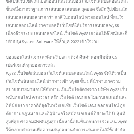
ซึ่งเป็นเว็บไซต์ เล่นบอลออนไลน์ เล่นบอล เว็บไซต์เล่นบอลออนไลน์
ชั้นหนึ่งมาตราฐานการ เล่นบอล เล่นบอล สุดยอด ซึ่งมีกรุ๊ปเซียนนัก
เล่นบอล เล่นบอล บาคาร่า คาสิโนออนไลน์ หวยออนไลน์ ที่สนใจ
เล่นบอลออนไลน์ ราคาบอลดี เว็บไซต์ให้บริการ เล่นบอล Wy88
เนื่องด้วยระบบ เล่นบอลออไลน์ เว็บไซต์ Wy88 เองนั้นได้ดีไซน์และก็
ปรับปรุง System Software ให้ล้ำยุค 2022 เข้าใจง่าย..
บอลออนไลน์ แจก เครดิตฟรี บอล 4 ตังค์ คืนค่าคอมมิชชั่น 0.5
เปอร์เซนต์ ทุกยอดการเล่น
Wy88 เว็บไซต์เล่นบอล เว็บไซต์เล่นบอลออนไลน์ Wy88 จัดได้ว่าเป็น
เว็บไซต์พนันออนไลน์ ปากทางเข้า Wy88 ชั้น 1 ที่นำพาเอาความ
สบายสบายมามอบให้กับท่าน เป็นเว็บไซต์ตรงจาก บริษัท Wy88 เว็บ
พนันออนไลน์ ครบวงจร หรือ เว็บไซต์ เล่นบอล ไม่ผ่านเอเย่นต์ และ
ก็ที่มีอัตรา ราคาดีที่สุดในทวีปเอเชีย เว็บไซต์ เล่นบอลออนไลน์ ถูก
ต้องตามกฎหมาย และก็ผู้พึงพอใจสมัครเอเย่นต์ ก็ยังจะได้รับหุ้นที่
สูงที่สุด ค่าคอมมิชชั่นสูงสุด เนื้อหานี้เป็นขั้นตอนการร่วมเล่น Wy88
ให้คลายคำถามเพื่อความสนุกสนานกับการเล่นแบบไม่มีข้อจำกัด