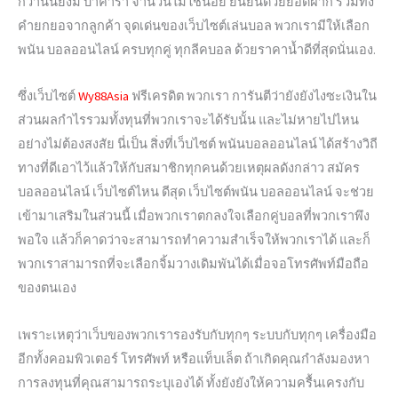
กว่านั้นยังมี บาคาร่า จำนวนไม่ใช่น้อย ยืนยันด้วยยอดฝาก รวมทั้ง
คำยกยอจากลูกค้า จุดเด่นของเว็บไซต์เล่นบอล พวกเรามีให้เลือก
พนัน บอลออนไลน์ ครบทุกคู่ ทุกลีคบอล ด้วยราคาน้ำดีที่สุดนั่นเอง.
ซึ่งเว็บไซต์
Wy88Asia
ฟรีเครดิต พวกเรา การันตีว่ายังยังไงซะเงินใน
ส่วนผลกำไรรวมทั้งทุนที่พวกเราจะได้รับนั้น และไม่หายไปไหน
อย่างไม่ต้องสงสัย นี่เป็น สิ่งที่เว็บไซต์ พนันบอลออนไลน์ ได้สร้างวิถี
ทางที่ดีเอาไว้แล้วให้กับสมาชิกทุกคนด้วยเหตุผลดังกล่าว สมัคร
บอลออนไลน์ เว็บไซต์ไหน ดีสุด เว็บไซต์พนัน บอลออนไลน์ จะช่วย
เข้ามาเสริมในส่วนนี้ เมื่อพวกเราตกลงใจเลือกคู่บอลที่พวกเราพึง
พอใจ แล้วก็คาดว่าจะสามารถทำความสำเร็จให้พวกเราได้ และก็
พวกเราสามารถที่จะเลือกจิ้มวางเดิมพันได้เมื่อจอโทรศัพท์มือถือ
ของตนเอง
เพราะเหตุว่าเว็บของพวกเรารองรับกับทุกๆ ระบบกับทุกๆ เครื่องมือ
อีกทั้งคอมพิวเตอร์ โทรศัพท์ หรือแท็บเล็ต ถ้าเกิดคุณกำลังมองหา
การลงทุนที่คุณสามารถระบุเองได้ ทั้งยังยังให้ความครื้นเครงกับ