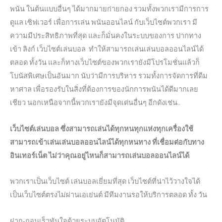
พนัน ในต้นแบบอื่นๆ ได้มากมายก่ายกอง รวมทั้งพวกเรามีการการ
ดูแล เซิฟเวอร์ เพื่อการเล่น พนันออนไลน์ กับเว็บไซต์พวกเรา มี
ความมีประสิทธิภาพที่สุด และก็มั่นคงในระบบของการ ปากทาง
เข้า ลิงก์ เว็บไซต์เล่นบอล ทำให้สามารถเล่นเล่นบอลออนไลน์ได้
ตลอด ทั้งวัน และก็ทางเว็บไซต์ของพวกเรายังมีโปรโมชั่นแล้วก็
โบนัสพิเศษเป็นอันมาก นับว่ามีการบริหาร รวมทั้งการจัดการที่ดีม
หาศาล เพื่อรองรับในสิ่งที่ต้องการของนักการพนันได้ดีมากเลย
เชียว นอกเหนือจากนี้พวกเรายังมีจุดเด่นอื่นๆ อีกดังเช่น..
เว็บไซต์เล่นบอล ซึ่งสามารถเล่นได้ทุกหนทุกแห่งทุกเครื่องใช้
สามารถเข้าเล่นเล่นบอลออนไลน์ได้ทุกหนทาง ที่เชื่อมต่อกับทาง
อินเทอร์เน็ต ไม่ว่าคุณอยู่ไหนก็สามารถเล่นบอลออนไลน์ได้
พวกเราเป็นเว็บไซต์ เล่นบอลเยี่ยมที่สุด เว็บไซต์ที่น่าไว้วางใจได้
เป็นเว็บไซต์ตรงไม่ผ่านเอเย่นต์ มีทีมงานรอให้บริการตลอด ทั้ง วัน
ฝาก-ถอนเร็วทันใจด้วยระบบอัตโนมัติ