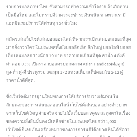
รายการบอลภาษาไทย ซึ่งสามารถทำความเข้าใจง่าย ถ้าเกิดท่าน
เป็นมือใหม่ และไม่ทราบดีว่าควรจะชำระเงินพนัน ทางพวกเรามี
แอดมินรอบริการให้ท่านทุก 24 ชั่วโมง
สมัครเล่นเว็บไซต์เล่นบอลออนไลน์ ที่พวกเราเปิดเล่นบอลเยอะที่สุด
มากยิ่งกว่าใคร ในประเทศทั้งยังบอลลีกเล็ก ลีกใหญ่ บอลไลฟ์ บอลส
เต็ป เล่นบอลอย่างน้อย 10 บาท ราคาบอลเยี่ยมที่สุด​ ค่าน้ำ 4 ตังค์
ค่าคอม 0.5% เปิดราคาบอลครบทุกตลาด Asian Handicap(ต่อลูก)
สูง-ต่ำ คู่-คี่ ประตูรวม เตะมุม 1×2 แทงสเต็ป สเต็ปคอมโบ 2-12 คู่
ราคาน้ำดีที่สุด .
ซึ่งเว็บไซต์มาตรฐานใหม่ของการให้บริการรับวางเดิมพัน ใน
ลักษณะของการเล่นบอลออนไลน์ เว็บไซต์เล่นบอล อย่างต่ำ5บาท
จากเว็บไซต์ใหญ่ จ่ายจริง จ่ายไม่ยั้ง เว็บบอล Wy88 สะดุดตาในเรื่อง
ของความยั่งยืนมั่นคง มีเคลือข่ายในประเทศไทยกว่า 1,000
เว็บไซต์ ก็เลยเป็นเครื่องหมายของการการันตีได้อย่างเห็นได้ชัดว่า