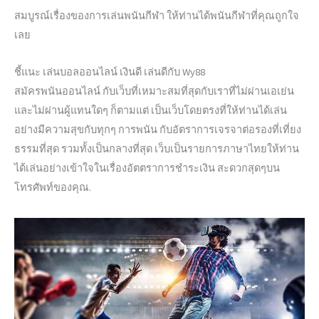
สมบูรณ์เรื่องของการเล่นพนันกีฬา ให้ท่านได้พนันกีฬาที่คุณถูกใจ
เลย
ชี้แนะ เล่นบอลออนไลน์ เงินดี เล่นดีกับ Wy88
สมัครพนันออนไลน์ กับเว็บที่เหมาะสมที่สุดกับเราที่ไม่ผ่านเอเย่น
และไม่ผ่านผู้แทนใดๆ ก็ตามแต่ เป็นเว็บโดยตรงที่ให้ท่านได้เล่น
อย่างมีความสุขกับทุกๆ การพนัน กับอัตราการเจรจาต่อรองที่เที่ยง
ธรรมที่สุด รวมทั้งเป็นกลางที่สุด เว็บเป็นรายการภาษาไทยให้ท่าน
ได้เล่นอย่างเข้าใจในเรื่องอัตตราการชำระเงิน สะดวกสุดๆบน
โทรศัพท์ของคุณ.