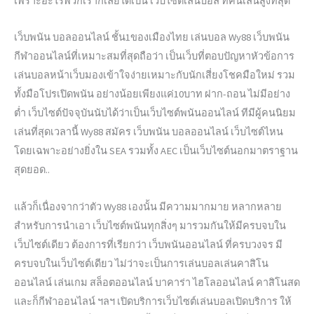
เพราะอะไรพวกเราก็เลยได้เป็น เว็บไซต์เล่นบอล ที่คนเล่นสูงที่สุด
เว็บพนัน บอลออนไลน์ ชั้น1ของเมืองไทย เล่นบอล Wy88 เว็บพนัน
กีฬาออนไลน์ที่เหมาะสมที่สุดถือว่า เป็นเว็บที่ตอบปัญหาหัวข้อการ
เล่นบอลหน้าเว็บมองเข้าใจง่ายเหมาะกับนักเสี่ยงโชคมือใหม่ รวม
ทั้งมือโปรเปิดพนัน อย่างน้อยเพียงแค่10บาท ฝาก-ถอน ไม่มีอย่าง
ต่ำ เว็บไซต์ปัจจุบันนับได้ว่าเป็นเว็บไซต์พนันออนไลน์ ทีมีผู้คนนิยม
เล่นที่สุดเวลานี้ Wy88 สมัคร เว็บพนัน บอลออนไลน์ เว็บไซต์ไหน
โดยเฉพาะอย่างยิ่งใน SEA รวมทั้ง AEC เป็นเว็บไซต์นอกมาตราฐาน
สุดยอด..
แล้วก็เนื่องจากว่าตัว Wy88 เองนั้น มีความมากมาย หลากหลาย
สำหรับการนำเอา เว็บไซต์พนันทุกสิ่งๆ มารวมกันให้มีครบจบใน
เว็บไซต์เดียว ต้องการที่เรียกว่า เว็บพนันออนไลน์ ที่ครบวงจร มี
ครบจบในเว็บไซต์เดียว ไม่ว่าจะเป็นการเล่นบอลเล่นคาสิโน
ออนไลน์ เล่นเกม สล็อตออนไลน์ บาคาร่า ไฮโลออนไลน์ คาสิโนสด
และก็กีฬาออนไลน์ ฯลฯ เปิดบริการเว็บไซต์เล่นบอลเปิดบริการ ให้