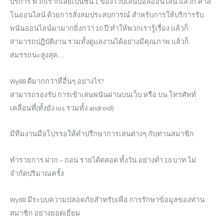
บริการ พวกเราก็เลยเป็นชั้น 1 ของ เว็บเล่นบอลออนไลน์ แล้วก็ คาสิ
โนออนไลน์ ด้วยการสั่งสมประสบการณ์ สำหรับการให้บริการรับ
พนันออนไลน์มามากยิ่งกว่า 10 ปี ทำให้พวกเรารู้เรื่อง แล้วก็
สามารถปฏิบัติงาน รวมทั้งดูแลงานได้อย่างมีคุณภาพ แล้วก็
สมรรถนะสูงสุด…
Wy88 ดีมากกว่าที่อื่นๆ อย่างไร?
สามารถรองรับ การเข้าเล่นพนันผ่านบนเว็บ หรือ บน โทรศัพท์
เคลื่อนที่(ทั้งยัง ios รวมทั้ง android)
มีทีมงานมือโปรรอให้คำปรึกษาการเล่นต่างๆ กับท่านสมาชิก
ทำรายการ ฝาก – ถอน รายได้ตลอด ทั้งวัน อย่างต่ำ 10 บาท ไม่
จำกัดปริมาณครั้ง
Wy88 มีระบบความปลอดภัยสำหรับเพื่อ การรักษาข้อมูลของท่าน
สมาชิก อย่างยอดเยี่ยม