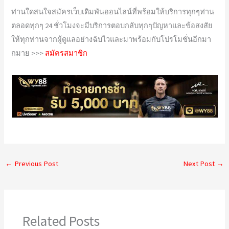
ท่านใดสนใจสมัครเว็บเดิมพันออนไลน์ที่พร้อมให้บริการทุกๆท่าน
ตลอดทุกๆ 24 ชั่วโมงจะมีบริการตอบกลับทุกๆปัญหาและข้อสงสัย
ให้ทุกท่านจากผู้ดูแลอย่างฉับไวและมาพร้อมกับโปรโมชั่นอีกมา
กมาย >>>
สมัครสมาชิก
←
Previous Post
Next Post
→
Related Posts