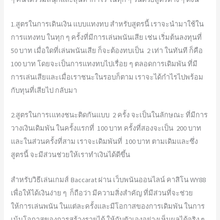
1.สูตรในการเดินเงิน แบบแทงทบ สำหรับสูตรนี้ เราจะนำมาใช้ใน
การแทงทบ ในทุก ๆ ครั้งที่มีการเล่นพนันเสีย เช่น เริ่มต้นลงทุนที่
50 บาท เมื่อใดที่เล่นพนันเสีย ก็จะต้องทบเป็น 2 เท่า ในทันที ก็คือ
100 บาท โดยจะเป็นการแทงทบไปเรื่อย ๆ ตลอดการเดิมพัน ที่มี
การเล่นเสียและเมื่อเราชนะในรอบก็ตาม เราจะได้กำไรไปพร้อม
กับทุนที่เสียไป กลับมา
2.สูตรในการเแทงชนะติดกันแบบ 2 ครั้ง จะเป็นในลักษณะ ที่มีการ
วางเงินเดิมพัน ในครั้งแรกที่ 100 บาท ครั้งที่สองจะเป็น 200 บาท
และในส่วนครั้งที่สาม เราจะเดิมพันที่ 100 บาท ตามเดิมและซึ่ง
สูตรนี้ จะมีส่วนช่วยให้เราทำเงินได้ดีขึ้น
สำหรับวิธีเล่นเกมส์ Baccarat ผ่าน เว็บพนันออนไลน์ คาสิโน WY88
เพื่อให้ได้เงินง่าย ๆ ก็ถือว่า มีความสิ่งสำคัญ ที่มีส่วนที่จะช่วย
ให้การเล่นพนัน ในแต่ละครั้งและมีโอกาสของการเดิมพัน ในการ
เน้นโอกาสของการสร้างรายได้ ให้กับตัวเองอย่างเห็นผลได้จริง ๆ