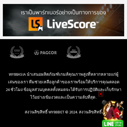
WY88ASIA นำเสนอผลิตภัณฑ์เกมส์คุณภาพสูงที่หลากหลายแก่ผู้
เล่นของเรา ทีมช่วยเหลือลูกค้าของเราพร้อมให้บริการคุณตลอด
24 ชั่วโมง ข้อมูลส่วนบุคคลทั้งหมดจะได้รับการปฏิบัติและเก็บรักษา
ไว้อย่างเข้มงวดและเป็นความลับที่สุด .
สงวนลิขสิทธิ์ WY88BET © 2024. สงวนลิขสิทธิ์.