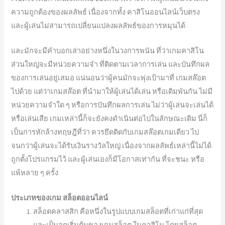
ความถูกต้องของผลลัพธ์ เนื่องจากทั้ง คาสิโนออนไลน์เว็บตรง
และผู้เล่นไม่สามารถเปลี่ยนแปลงผลลัพธ์ของการหมุนได้
และมักจะมีคำบอกเล่าอย่างหนึ่งในวงการพนัน ที่ว่าเกมคาสิโน
ส่วนใหญ่จะมีหน่วยความจำ ที่ติดตามเวลาการเล่น และบันทึกผล
ของการเล่นอยู่เสมอ แน่นอนว่าผู้คนมักจะพุ่งเป้ามาที่ เกมสล๊อต
ไปด้วย แต่ว่าเกมสล๊อต ที่นำมาให้ผู้เล่นได้เล่น หรือเดิมพันกัน ไม่มี
หน่วยความจำใด ๆ หรือการบันทึกผลการเล่น ไม่ว่าผู้เล่นจะเล่นได้
หรือเล่นเสีย เกมเหล่านี้ก็จะยังคงดำเนินต่อไปในลักษณะเดิม นี่ก็
เป็นการหักล้างทฤษฎีที่ว่า ควรยึดติดกับเกมสล๊อตเกมเดียว ไป
จนกว่าผู้เล่นจะได้รับเงินรางวัลใหญ่ เนื่องจากผลลัพธ์เหล่านี้ไม่ได้
ถูกตั้งโปรแกรมไว้ และผู้เล่นเองก็มีโอกาสเท่ากัน ที่จะชนะ หรือ
แพ้หลาย ๆ ครั้ง
ประเภทของเกม สล็อตออนไลน์
สล็อตคลาสสิก คือหนึ่งในรูปแบบเกมสล็อตที่เก่าแก่ที่สุด