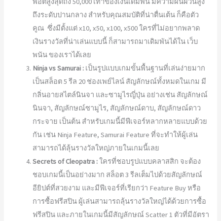
พอตสูงสุดถึง 50,000 เท่าของเงินเดิมพัน มีความผันผวนสูง
ถึงระดับปานกลาง สำหรับคุณสมบัติที่น่าตื่นเต้น ก็คือตัว
คูณ ซึ่งมีตั้งแต่ x10, x50, x100, x500 ใครที่ไม่อยากพลาด
เงินรางวัลที่น่าเล่นแบบนี้ ก็สามารถมาเดิมพันได้ใน เว็บ
พนัน ของเราได้เลย
Ninja vs Samurai :
เป็นรูปแบบเกมขั้นพื้นฐานที่เล่นง่ายมาก
เป็นสล็อต 5 รีล 20 ช่องเพย์ไลน์ สัญลักษณ์ทั้งหมดในเกม มี
กลิ่นอายสไตล์นินจา และซามูไรญี่ปุ่น อย่างเช่น สัญลักษณ์
นินจา, สัญลักษณ์ซามูไร, สัญลักษณ์ดาบ, สัญลักษณ์ดาว
กระจาย เป็นต้น สำหรับเกมนี้มีฟีเจอร์หลากหลายแบบด้วย
กัน เช่น Ninja Feature, Samurai Feature ที่จะทำให้ผู้เล่น
สามารถได้ลุ้นรางวัลใหญ่ภายในเกมนี้เลย
Secrets of Cleopatra :
ใครที่ชอบรูปแบบคลาสสิก จะต้อง
ชอบเกมนี้เป็นอย่างมาก สล็อต 3 รีลเต็มไปด้วยสัญลักษณ์
อียิปต์ที่สวยงาม และมีฟีเจอร์ที่เรียกว่า Feature Buy หรือ
การซื้อฟรีสปิน ผู้เล่นสามารถลุ้นรางวัลใหญ่ได้ด้วยการซื้อ
ฟรีสปิน และภายในเกมนี้มีสัญลักษณ์ Scatter 1 ตัวที่มีอัตรา