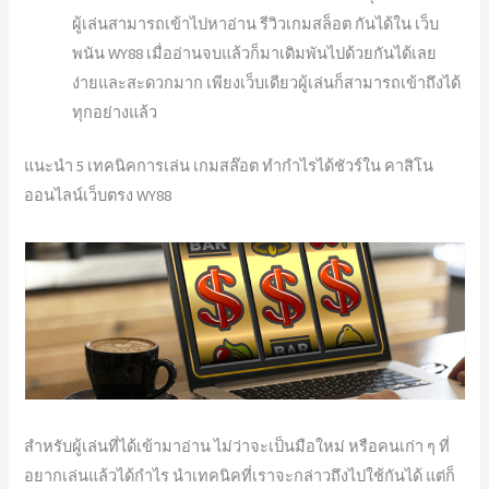
ผู้เล่นสามารถเข้าไปหาอ่าน รีวิวเกมสล็อต กันได้ใน เว็บ
พนัน WY88 เมื่ออ่านจบแล้วก็มาเดิมพันไปด้วยกันได้เลย
ง่ายและสะดวกมาก เพียงเว็บเดียวผู้เล่นก็สามารถเข้าถึงได้
ทุกอย่างแล้ว
แนะนำ 5 เทคนิคการเล่น เกมสล๊อต ทำกำไรได้ชัวร์ใน คาสิโน
ออนไลน์เว็บตรง WY88
สำหรับผู้เล่นที่ได้เข้ามาอ่าน ไม่ว่าจะเป็นมือใหม่ หรือคนเก่า ๆ ที่
อยากเล่นแล้วได้กำไร นำเทคนิคที่เราจะกล่าวถึงไปใช้กันได้ แต่ก็