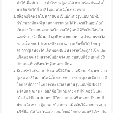
ทำให้เพิ่มอัตราการทำไรของผู้เล่นได้ หากพร้อมกันแล้วก็
มาเดิมพันได้ที่ คาสิโนออนไลน์เว็บตรง WY88
สล็อตแจ็คพอตโปรเกรสซีฟ เป็นอีกหนึ่งรูปแบบเกมที่มี
กำไรมากที่สุด ที่ผู้เล่นสามารถเล่นได้ใน คาสิโนออนไลน์
เว็บตรง โดยเกมจะเสนอโอกาสให้ผู้เล่นได้รับเงินก้อนโต
และรับรางวัลที่มีมูลค่าสูงถึงหลายแสนบาท จำนวนรางวัล
ของแจ็คพอตโปรเกรสซีฟจะสามารถเพิ่มขึ้นได้เรื่อย ๆ
จนกว่าผู้เล่นจะได้แจ็คพอต ซึ่งเงินรางวัลนี้จะถูกรีเซ็ต และ
แจ็คพอตจะเริ่มสร้างขึ้นอีกครั้ง เกมรูปแบบนี้จึงเป็นหนึ่งใน
ข้อเสนอที่น่าดึงดูดใจผู้เล่นมากที่สุด
ฟีเจอร์ฟรีสปิน เกมประเภทนี้ได้รับความนิยมอย่างมากจาก
ผู้เล่น คาสิโนออนไลน์เว็บตรง WY88 เพราะผู้เล่นเชื่อว่าจะมี
โอกาสที่ดีกว่าในการชนะ เมื่อเล่นเกมรูปแบบที่มีฟีเจอร์
ฟรีสปิน พูดง่าย ๆ เลยก็คือ ในเกมต่าง ๆ ที่มีฟีเจอร์นี้ และ
เมื่อเปิดใช้งาน ผู้เล่นจะมีโอกาสหมุนฟรี นั่นเลยเป็นเกมที่
น่าสนใจ เพราะผู้เล่นเองก็สามารถเพิ่มเงินได้จากการหมุน
ฟรีที่มีมาให้ โดยในแต่ละเกมก็จะมีโอกาสหมุนที่ไม่เท่ากัน