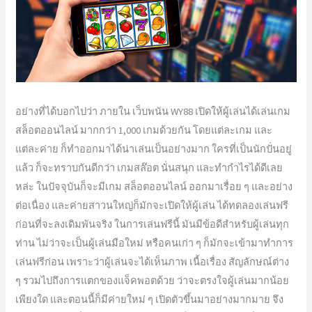
อย่างที่ได้บอกไปว่า ภายใน เว็บพนัน WY88 เปิดให้ผู้เล่นได้เล่นเกม
สล็อตออนไลน์ มากกว่า 1,000 เกมด้วยกัน โดยแต่ละเกม และ
แต่ละค่าย ก็ทำออกมาได้น่าเล่นเป็นอย่างมาก ใครที่เป็นนักปั่นอยู่
แล้ว ก็จะทราบกันดีกว่า เกมสล๊อต นั่นสนุก และทำกำไรได้ดีเลย
หล่ะ ในปัจจุบันก็จะมีเกม สล็อตออนไลน์ ออกมาเรื่อย ๆ และอย่าง
ต่อเนื่อง และค่ายสาวนใหญ่ก็มักจะเปิดให้ผู้เล่น ได้ทดลองเล่นฟรี
ก่อนที่จะลงเดิมพันจริง ในการเล่นฟรีนี้ มันมีข้อดีสำหรับผู้เล่นทุก
ท่าน ไม่ว่าจะเป็นผู้เล่นมือใหม่ หรือคนเก่า ๆ ก็มักจะเข้ามาทำการ
เล่นฟรีก่อน เพราะว่าผู้เล่นจะได้เห็นภาพ เนื้อเรื่อง สัญลักษณ์ต่าง
ๆ รวมไปถึงการแตกของแจ็คพอตด้วย ว่าจะตรงใจผู้เล่นมากน้อย
เพียงใด และตอนนี้ก็มีค่ายใหม่ ๆ เปิดตัวขึ้นมาอย่างมากมาย จึง