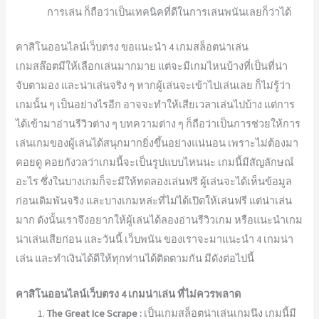
การเล่น ก็ถือว่าเป็นเทคนิคที่ดีในการเล่นพนันเลยก็ว่าได้
คาสิโนออนไลน์เว็บตรง ขอแนะนำ 4 เกมสล็อตน่าเล่น
เกมสล๊อตมีให้เลือกเล่นมากมาย แต่จะมีเกมไหนบ้างที่เป็นที่น่า
จับตามอง และน่าเล่นจริง ๆ หากผู้เล่นจะเข้าไปเล่นเลย ก็ไม่รู้ว่า
เกมนั้น ๆ เป็นอย่างไรอีก อาจจะทำให้เสียเวลาเล่นไปบ้าง แต่การ
ได้เข้ามาอ่านรีวิวต่าง ๆ บทความต่าง ๆ ก็ถือว่าเป็นการช่วยให้การ
เล่นเกมของผู้เล่นได้สนุกมากยิ่งขึ้นอย่างแน่นอน เพราะไม่ต้องมา
คอยดู คอยกังวลว่าเกมนี้จะเป็นรูปแบบไหนนะ เกมนี้มีสัญลักษณ์
อะไร ซึ่งในบางเกมก็จะมีให้ทดลองเล่นฟรี ผู้เล่นจะได้เห็นข้อมูล
ก่อนเดิมพันจริง และบางเกมหล่ะที่ไม่ได้เปิดให้เล่นฟรี แต่น่าเล่น
มาก ดังนั้นเราจึงอยากให้ผู้เล่นได้ลองอ่านรีวิวเกม หรือแนะนำเกม
น่าเล่นเสียก่อน และวันนี้ เว็บพนัน ของเราจะมาแนะนำ 4 เกมน่า
เล่น และทำเงินได้ดีให้ทุกท่านได้ติดตามกัน มีดังต่อไปนี้
คาสิโนออนไลน์เว็บตรง 4 เกมน่าเล่น ที่ไม่ควรพลาด
The Great Ice Scrape :
เป็นเกมสล็อตน่าเล่นเกมนึง เกมนี้มี