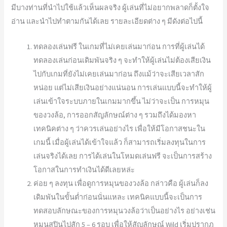
มีบางท่านที่นำไปใช้แล้วเห็นผลจริง ผู้เล่นที่ไม่อยากพลาดก็ตั้งใจ
อ่าน และนำไปทำตามกันได้เลย รายละเอียดต่าง ๆ มีดังต่อไปนี้
ทดลองเล่นฟรี ในเกมที่ไม่เคยเล่นมาก่อน การที่ผู้เล่นได้
ทดลองเล่นก่อนเดิมพันจริง ๆ จะทำให้ผู้เล่นไม่ต้องเสียเงิน
ไปกับเกมที่ยังไม่เคยเล่นมาก่อน ถึงแม้ว่าจะเสียเวลาสัก
หน่อย แต่ไม่เสียเงินอย่างแน่นอน การเล่นแบบนี้จะทำให้ผู้
เล่นเข้าใจระบบภายในเกมมากขึ้น ไม่ว่าจะเป็น การหมุน
ของวงล้อ, การออกสัญลักษณ์ต่าง ๆ รวมถึงได้มองหา
เทคนิคต่าง ๆ ว่าควรเล่นอย่างไร เพื่อให้มีโอกาสชนะใน
เกมนี้ เมื่อผู้เล่นได้เข้าใจแล้ว ก็สามารถเริ่มลงทุนในการ
เล่นจริงได้เลย การได้เล่นในโหมดเล่นฟรี จะเป็นการสร้าง
โอกาสในการทำเงินได้ดีเลยหล่ะ
ค่อย ๆ ลงทุน เพื่อดูการหมุนของวงล้อ กล่าวคือ ผู้เล่นก็ลง
เดิมพันในขั้นต่ำก่อนนั่นแหละ เทคนิคแบบนี้จะเป็นการ
ทดสอบลักษณะของการหมุนวงล้อว่าเป็นอย่างไร อย่างเช่น
หมุนสปินไปสัก 5 – 6 รอบ เพื่อให้สัญลักษณ์ Wild เริ่มปรากฎ