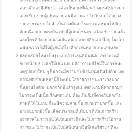
และเป็นจุดเริ่มต้นของเกมสล็อต ในคาสิโน โดยสล็อต
คลาสสิกจะมีเพียง 3 วงล้อ เป็นเกมที่ค่อนข้างตรงไปตรงมา
และเรียบง่าย ผู้เล่นหลายคนมีความสุขไปกับเกมได้อย่าง
ง่ายดาย เพราะไม่จำเป็นต้องคิดอะไรมาก แค่หมุนให้สัญ
ลักษณืออกมาตรงกัน เท่านี้ผู้เล่นก็ชนะรางวัลอย่างง่ายแล้ว
และใครที่ยังอยากลองเล่น สล็อตคลาสสิกแบบนี้อยู่ ใน เว็บ
พนัน WY88 ก็มีให้ผู้เล่นได้ไปเลือกเล่นหลายเกมเลยหล่ะ
สล็อตสมัยใหม่ เป็นรูปแบบการเล่นที่มันสมัย เพราะจะมี
อย่างน้อย 5 วงล้อให้เล่น และมีถึง 100 เพย์ไลน์ในการชนะ
แต่รูปแบบใหม่ ๆ ก็มักจะมีความซับซ้อนเพิ่มเติมไปด้วย แต่
ความซับซ้อนเหล่านี้ก็จะเพิ่มโอกาสการชนะรางวัลมาก
ขึ้นตามไปด้วย นอกจากนี้แล้วรูปแบบของเกมที่ทำออกมา
ไม่ว่าจะเป็นเนื้อเรื่องของเกม ที่จะเป็นธีมที่ต่างกันออกไป
ภาพที่ใช้ในเกม ก็จะมีความสวยขึ้น สบายตามากขึ้น และ
น่าเล่นมากยิ่งขึ้น เสียงประกอบที่เพิ่มมา ก็เป็นการสร้าง
อรรถรสในการเล่นได้เป็นอย่างดี และในการสร้างโอกาส
การชนะ ไม่ว่าจะเป็นโบนัสพิเศษ หรือฟีเจอร์ต่าง ๆ ที่จะ